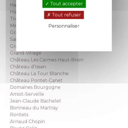
Tout accepter
Harmonie
Haut-Bages Libéral
Tout refuser
Trotanoy
Meyney
Personnaliser
Graviers
Politique de confidentialité
Saintem
Grand Mayne
Grand-Village
Château Les Carmes Haut-Brion
Château d’Issan
Château La Tour Blanche
Château Pontet-Canet
Domaines Bourgogne
Amiot-Servelle
Jean-Claude Bachelet
Bonneau du Martray
Rontets
Arnaud Chopin