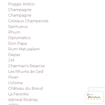
Poggio Antico
Champagne
Champagne
Coteaux Champenois
Spiritueux
Rhum
Diplomatico
Don Papa
Rum Matusalem
Depaz
J.M
Chairman's Reserve
Les Rhums de Ced'
Pixan
Coloma
Château du Breuil
La Favorite
9.9
/10 (539 avis)
Admiral Rodney
*
*
*
*
*