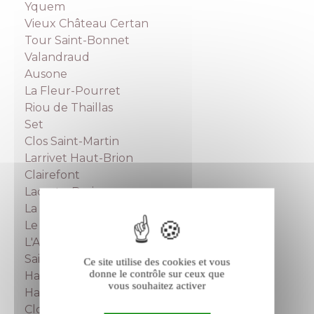
Yquem
Vieux Château Certan
Tour Saint-Bonnet
Valandraud
Ausone
La Fleur-Pourret
Riou de Thaillas
Set
Clos Saint-Martin
Larrivet Haut-Brion
Clairefont
Lacoste-Borie
La Réserve de Malartic
Le Thil
L'Aurage
Saint-Nicolas
Ce site utilise des cookies et vous
donne le contrôle sur ceux que
Haut-Ventenac
vous souhaitez activer
Haut-Cardinal
Clos Puy Arnaud