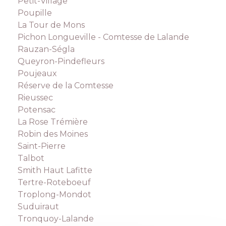
Petit-Village
Poupille
La Tour de Mons
Pichon Longueville - Comtesse de Lalande
Rauzan-Ségla
Queyron-Pindefleurs
Poujeaux
Réserve de la Comtesse
Rieussec
Potensac
La Rose Trémière
Robin des Moines
Saint-Pierre
Talbot
Smith Haut Lafitte
Tertre-Roteboeuf
Troplong-Mondot
Suduiraut
Tronquoy-Lalande