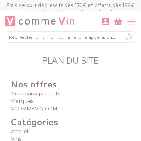
Panneau de gestion des cookies
Frais de port dégressifs dès 150€ et offerts dès 199€
d'achat (en France métropolitaine)
VOIR LE PANIER
COMMANDER
×
Mon panier
PLAN DU SITE
Chargement du panier...
Nos offres
Nouveaux produits
Marques
VCOMMEVIN.COM
Catégories
Accueil
Vins