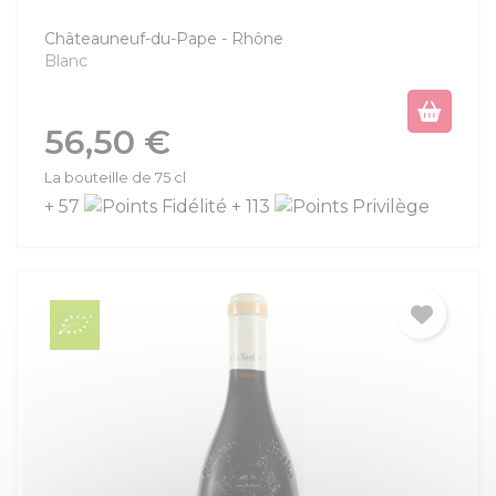
Châteauneuf-du-Pape
Rhône
Blanc
Prix
56,50 €
La bouteille de 75 cl
+ 57
+ 113