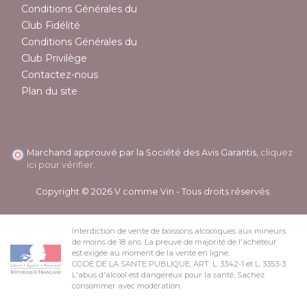
Conditions Générales du
Club Fidélité
Conditions Générales du
Club Privilège
Contactez-nous
Plan du site
Marchand approuvé par la Société des Avis Garantis,
cliquez
ici pour vérifier
.
Copyright © 2026 V comme Vin - Tous droits réservés.
Interdiction de vente de boissons alcooliques aux mineurs
de moins de 18 ans. La preuve de majorité de l'acheteur
est exigée au moment de la vente en ligne.
CODE DE LA SANTE PUBLIQUE, ART. L. 3342-1 et L. 3353-3
L'abus d'alcool est dangereux pour la santé. Sachez
consommer avec modération.