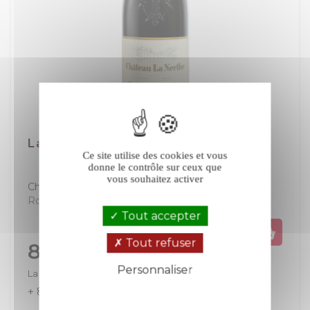
La Nerthe rouge 2015
Ce site utilise des cookies et vous
donne le contrôle sur ceux que
vous souhaitez activer
Châteauneuf-du-Pape
Rhône
Rouge
Tout accepter
Tout refuser
Prix
82,50 €
Personnaliser
La bouteille de 75 cl
+ 83
+ 165
Politique de confidentialité