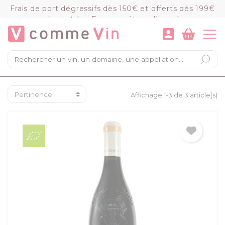
Panneau de gestion des cookies
Frais de port dégressifs dès 150€ et offerts dès 199€
d'achat (en France métropolitaine)
VOIR LE PANIER
COMMANDER
×
Mon panier
Chargement du panier...
Affichage 1-3 de 3 article(s)