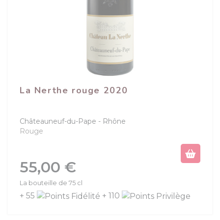
La Nerthe rouge 2020
Châteauneuf-du-Pape
Rhône
Rouge
Prix
55,00 €
La bouteille de 75 cl
+ 55
+ 110