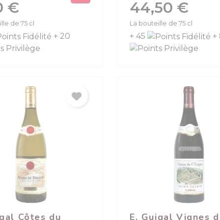
Prix
0 €
44,50 €
lle de 75 cl
La bouteille de 75 cl
+ 20
+ 45
+
igal Côtes du
E. Guigal Vignes 