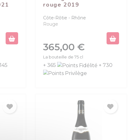
021
rouge 2019
Côte-Rôtie
Rhône
Rouge
Prix
365,00 €
La bouteille de 75 cl
 145
+ 365
+ 730