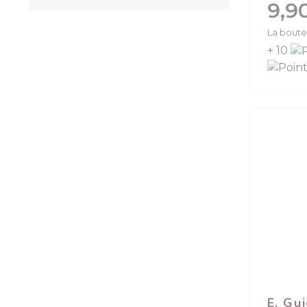
Prix
9,9
La boutei
+ 10
E. Gu