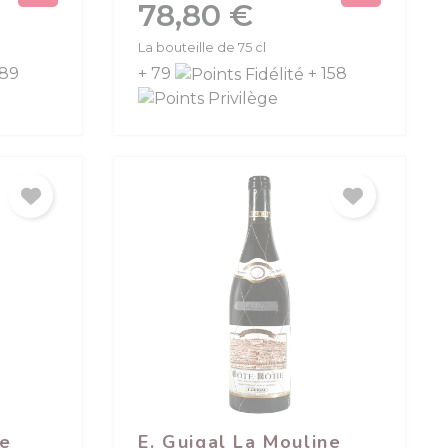
Prix
78,80 €
La bouteille de 75 cl
 89
+ 79
+ 158
de
E. Guigal La Mouline