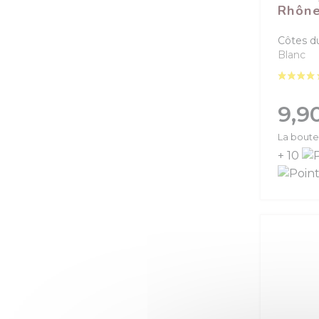
Rhône
Côtes d
Blanc
Prix
9,9
La boutei
+ 10