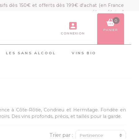
sifs dès 150€ et offerts dès 199€ d'achat (en France
métropolitaine)
0
PANIER
CONNEXION
VOIR LE PANIER
COMMANDER
LES SANS ALCOOL
VINS BIO
×
Mon panier
Chargement du panier...
lence à Côte-Rôtie, Condrieu et Hermitage. Fondée en
oirs. Des vins profonds, précis, et taillés pour la garde.
Trier par :