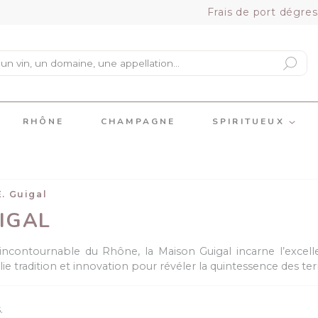
Frais de port dégres
RHÔNE
CHAMPAGNE
SPIRITUEUX
E. Guigal
UIGAL
incontournable du Rhône, la Maison Guigal incarne l’excel
llie tradition et innovation pour révéler la quintessence des terr
.