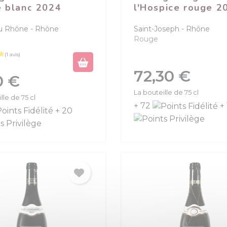
 blanc 2024
l'Hospice rouge 2
u Rhône
Rhône
Saint-Joseph
Rhône
Rouge
Prix
72,30 €
0 €
La bouteille de 75 cl
lle de 75 cl
+ 72
+
+ 20