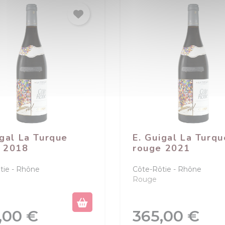
(1 avis)
igal La Turque
E. Guigal La Turqu
 2018
rouge 2021
tie
Rhône
Côte-Rôtie
Rhône
Rouge
Prix
,00 €
365,00 €