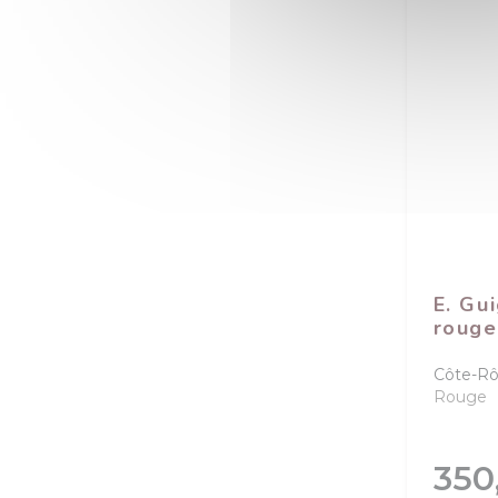
E. Gu
rouge
Côte-Rô
Rouge
Prix
350