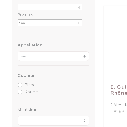
€
Prix max.
€
Appellation
Couleur
Blanc
E. Gu
Rouge
Rhône
Côtes d
Millésime
Rouge