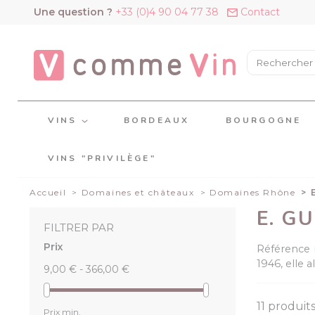
Panneau de gestion des cookies
Une question ?
+33 (0)4 90 04 77 38
Contact
VINS
BORDEAUX
BOURGOGNE
VINS "PRIVILÈGE"
Accueil
Domaines et châteaux
Domaines Rhône
E. G
FILTRER PAR
Prix
Référence 
1946, elle a
9,00 € - 366,00 €
11 produits
Prix min.