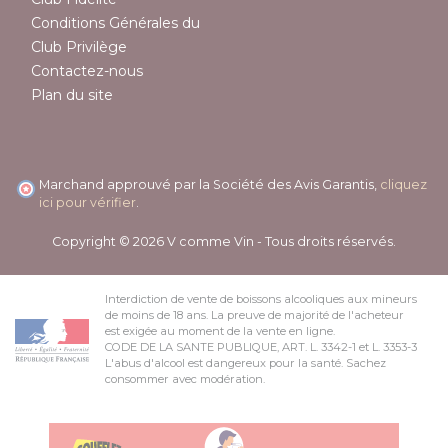
Conditions Générales du
Club Privilège
Contactez-nous
Plan du site
Marchand approuvé par la Société des Avis Garantis,
cliquez
ici pour vérifier
.
Copyright © 2026 V comme Vin - Tous droits réservés.
Interdiction de vente de boissons alcooliques aux mineurs
de moins de 18 ans. La preuve de majorité de l'acheteur
est exigée au moment de la vente en ligne.
CODE DE LA SANTE PUBLIQUE, ART. L. 3342-1 et L. 3353-3
L'abus d'alcool est dangereux pour la santé. Sachez
consommer avec modération.