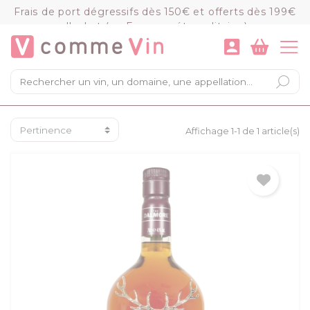
Panneau de gestion des cookies
Frais de port dégressifs dès 150€ et offerts dès 199€
d'achat (en France métropolitaine)
VOIR LE PANIER
COMMANDER
×
Mon panier
Chargement du panier...
Affichage 1-1 de 1 article(s)