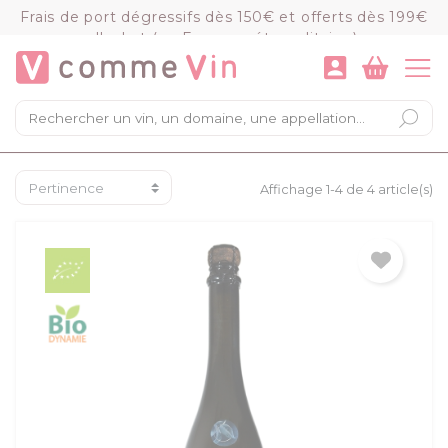
Panneau de gestion des cookies
Frais de port dégressifs dès 150€ et offerts dès 199€
d'achat (en France métropolitaine)
VOIR LE PANIER
COMMANDER
×
Mon panier
Chargement du panier...
Affichage 1-4 de 4 article(s)