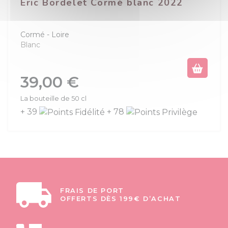
Eric Bordelet Cormé blanc 2022
Cormé
Loire
Blanc
Prix
39,00 €
La bouteille de 50 cl
+ 39
+ 78
FRAIS DE PORT
OFFERTS DÈS 199€ D’ACHAT