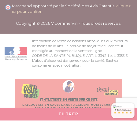
Marchand approuvé par la Société des Avis Garantis,
cliquez
ici pour vérifier
.
Copyright © 2026 V comme Vin - Tous droits réservés.
Interdiction de vente de boissons alcooliques aux mineurs
de moins de 18 ans. La preuve de majorité de l'acheteur
est exigée au moment de la vente en ligne.
CODE DE LA SANTE PUBLIQUE, ART. L. 3342-1 et L. 3353-3
L'abus d'alcool est dangereux pour la santé. Sachez
consommer avec modération.
9.9
/10 (538 avis)
*
*
*
*
*
FILTRER