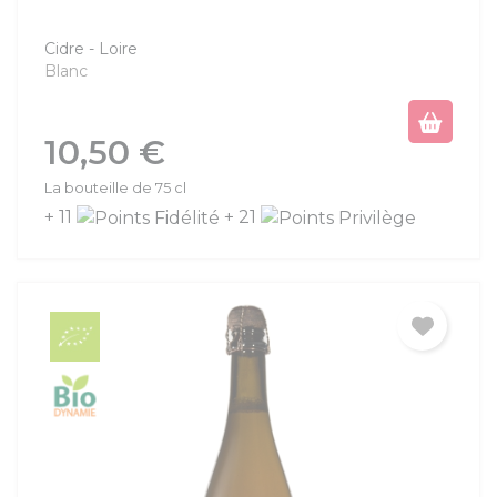
Cidre
Loire
Blanc
Prix
10,50 €
La bouteille de 75 cl
+ 11
+ 21