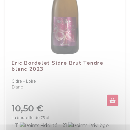
Eric Bordelet Sidre Brut Tendre
blanc 2023
Cidre
Loire
Blanc
Prix
10,50 €
La bouteille de 75 cl
+ 11
+ 21