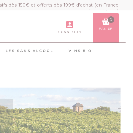
sifs dès 150€ et offerts dès 199€ d'achat (en France
métropolitaine)
0
PANIER
CONNEXION
VOIR LE PANIER
COMMANDER
LES SANS ALCOOL
VINS BIO
×
Mon panier
Chargement du panier...