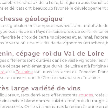
s célèbres châteaux de la Loire, la région a aussi bénéfic
ns et délicats ont beaucoup favorisé le développement de
ichesse géologique
imat est globalement tempéré mais avec une multitude de
type océanique en Pays nantais à presque continental en 
i favorisé le choix de certains cépages et, au final, l’expr
s le verre où une multitude de vignerons s’attachent, ici a
enin, cépage roi du Val de Loire
ges différents sont cultivés dans ce vaste vignoble, les v
 Ce cépage emblématique du Val de Loire est à l’origine
ois
et la
Touraine
sont aussi les terres du Cabernet Franc
 se retrouvent dans le Centre mais aussi en Touraine.
rès large variété de vins
liquoreux, secs, demi-secs, effervescents,
rouges
, rosés…
 vins mais le blanc domine suivi du rosé puis du rouge.
ffervescents. On le sait moins mais la région talonne en