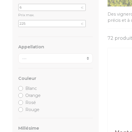
€
Des vignero
Prix max.
précis et à
€
72 produit
Appellation
Couleur
Blanc
Orange
Rosé
Rouge
Millésime