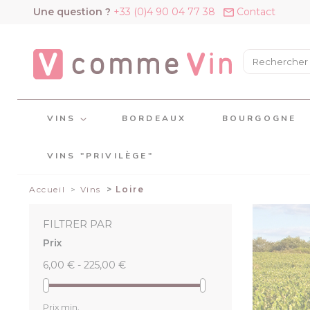
Panneau de gestion des cookies
Une question ?
+33 (0)4 90 04 77 38
Contact
VINS
BORDEAUX
BOURGOGNE
VINS "PRIVILÈGE"
Accueil
Vins
Loire
FILTRER PAR
Prix
6,00 € - 225,00 €
Prix min.