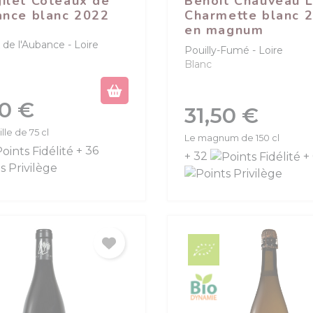
ilet Coteaux de
Benoit Chauveau 
ance blanc 2022
Charmette blanc 
en magnum
 de l'Aubance
Loire
Pouilly-Fumé
Loire
Blanc
80 €
Prix
31,50 €
lle de 75 cl
Le magnum de 150 cl
+ 36
+ 32
+