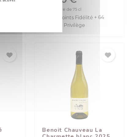
La bouteille de 75 cl
28
confidentialité
+ 32
+ 64
é
Benoit Chauveau La
Charmette blanc 2025