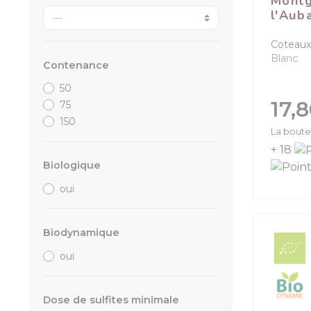
Montg
l'Aub
Coteaux
Blanc
Contenance
50
Prix
17,
75
150
La boutei
+ 18
Biologique
oui
Biodynamique
oui
Dose de sulfites minimale