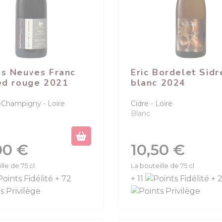
s Neuves Franc
Eric Bordelet Sidr
ed rouge 2021
blanc 2024
-Champigny
Loire
Cidre
Loire
Blanc
Prix
00 €
10,50 €
lle de 75 cl
La bouteille de 75 cl
+ 72
+ 11
+ 2