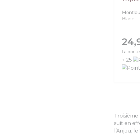
Montloui
Blanc
Prix
24,
La boutei
+ 25
Troisième r
suit en ef
l’Anjou, l