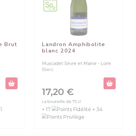
e Brut
Landron Amphibolite
blanc 2024
Muscadet Sèvre et Maine
Loire
Blanc
Prix
17,20 €
La bouteille de 75 cl
1
+ 17
+ 34