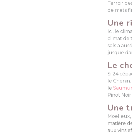
Terroir de
de mets fi
Une r
Ici, le cl
climat de 
sols a auss
jusque dan
Le ch
Si 24 cépa
le Chenin.
le
Saumur
Pinot Noir
Une t
Moelleux, 
matière de
aux vins e