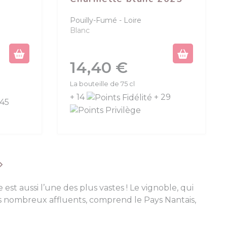
Pouilly-Fumé
Loire
Blanc
Prix
14,40 €
La bouteille de 75 cl
+ 14
+ 29
 45
uivant

e est aussi l’une des plus vastes ! Le vignoble, qui
es nombreux affluents, comprend le Pays Nantais,