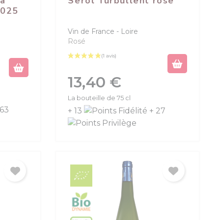
La
Sérol Turbullent rosé
2025
Vin de France
Loire
Rosé
Prix
13,40 €
La bouteille de 75 cl
 63
+ 13
+ 27