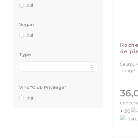
oui
Vegan
oui
Roche
de pi
Type
Saumur
Rouge
Vins "Club Privilège"
Prix
36,
oui
La boutei
+ 36