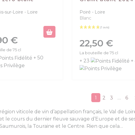
s-sur-Loire
Loire
Poiré
Loire
Blanc
90 €
Prix
22,50 €
lle de 75 cl
La bouteille de 75 cl
+ 50
+ 23
+
S
1
2
3
…
6
égion viticole de vin d’appellation français, le Val de Loir
fet le cours du dernier fleuve sauvage d’Europe et de s
e Saumurois, la Touraine et le Centre. Rien que cela…