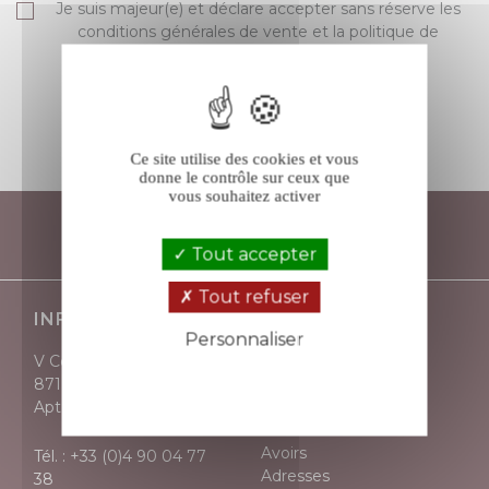
Je suis majeur(e) et déclare accepter sans réserve les
conditions générales de vente et la politique de
protection des données de V comme Vin.
S’ABONNER
Ce site utilise des cookies et vous
donne le contrôle sur ceux que
vous souhaitez activer
Tout accepter
Tout refuser
INFORMATIONS
VOTRE COMPTE
Personnaliser
V Comme Vin
Informations
Politique de confidentialité
871, avenue Victor Hugo
personnelles
Apt - 84400
Retours produit
Commandes
Avoirs
Tél. :
+33 (0)4 90 04 77
Adresses
38