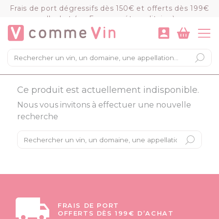
Panneau de gestion des cookies
Frais de port dégressifs dès 150€ et offerts dès 199€
d'achat (en France métropolitaine)
VOIR LE PANIER
COMMANDER
×
Mon panier
Ce produit est actuellement indisponible.
Chargement du panier...
Nous vous invitons à effectuer une nouvelle
recherche
FRAIS DE PORT
OFFERTS DÈS 199€ D’ACHAT