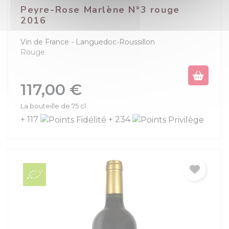
Peyre-Rose Marlène N°3 rouge
2016
Vin de France
Languedoc-Roussillon
Rouge
Prix
117,00 €
La bouteille de 75 cl
+ 117
+ 234