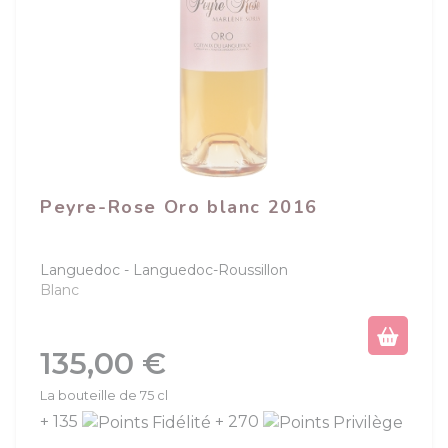
Peyre-Rose Oro blanc 2016
Languedoc
Languedoc-Roussillon
Blanc
Prix
135,00 €
La bouteille de 75 cl
+ 135
+ 270