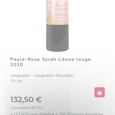
Peyre-Rose Syrah-Léone rouge
2010
Languedoc
Languedoc-Roussillon
Rouge
Prix
132,50 €
La bouteille de 75 cl
+ 133
+ 265