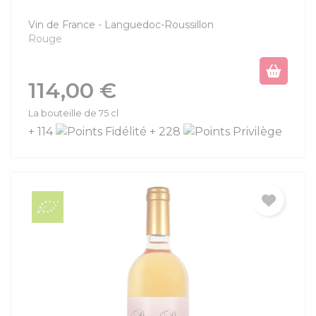
Vin de France
Languedoc-Roussillon
Rouge
Prix
114,00 €
La bouteille de 75 cl
+ 114
+ 228