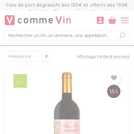
Panneau de gestion des cookies
Frais de port dégressifs dès 150€ et offerts dès 199€
d'achat (en France métropolitaine)
VOIR LE PANIER
COMMANDER
×
Mon panier
Chargement du panier...
Affichage 1-8 de 8 article(s)