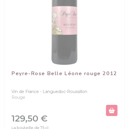
Peyre-Rose Belle Léone rouge 2012
Vin de France
Languedoc-Roussillon
Rouge
Prix
129,50 €
La bouteille de 75 cl