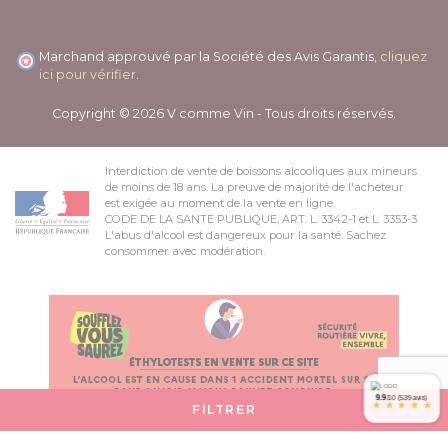
Marchand approuvé par la Société des Avis Garantis,
cliquez
ici pour vérifier
.
Copyright © 2026 V comme Vin - Tous droits réservés.
Interdiction de vente de boissons alcooliques aux mineurs
de moins de 18 ans. La preuve de majorité de l'acheteur
est exigée au moment de la vente en ligne.
CODE DE LA SANTE PUBLIQUE, ART. L. 3342-1 et L. 3353-3
L'abus d'alcool est dangereux pour la santé. Sachez
consommer avec modération.
9.9
/10 (539 avis)
*
*
*
*
*
FILTRER