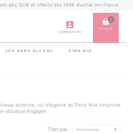
sifs dès 150€ et offerts dès 199€ d'achat (en France
métropolitaine)
0
PANIER
CONNEXION
VOIR LE PANIER
COMMANDER
LES SANS ALCOOL
VINS BIO
×
Mon panier
Chargement du panier...
inesse aérienne, où l'élégance du Pinot Noir s'exprime
e viticulture engagée.
Trier par :