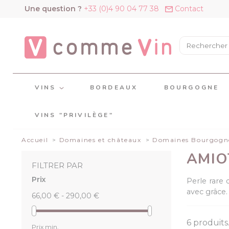
Panneau de gestion des cookies
Une question ?
+33 (0)4 90 04 77 38
Contact
VINS
BORDEAUX
BOURGOGNE
VINS "PRIVILÈGE"
Accueil
Domaines et châteaux
Domaines Bourgogn
AMIO
FILTRER PAR
Prix
Perle rare 
avec grâce.
66,00 € - 290,00 €
6 produits
Prix min.