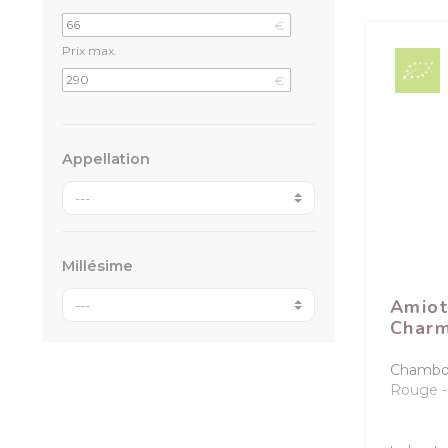
€
Prix max.
€
Appellation
Millésime
Amiot
Charm
Chambol
Rouge