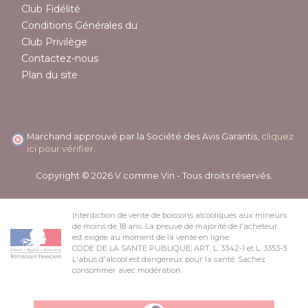
Club Fidélité
Conditions Générales du
Club Privilège
Contactez-nous
Plan du site
Marchand approuvé par la Société des Avis Garantis,
cliquez
ici pour vérifier
.
Copyright © 2026 V comme Vin - Tous droits réservés.
Interdiction de vente de boissons alcooliques aux mineurs
de moins de 18 ans. La preuve de majorité de l'acheteur
est exigée au moment de la vente en ligne.
CODE DE LA SANTE PUBLIQUE, ART. L. 3342-1 et L. 3353-3
L'abus d'alcool est dangereux pour la santé. Sachez
consommer avec modération.