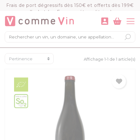
Panneau de gestion des cookies
Frais de port dégressifs dès 150€ et offerts dès 199€
d'achat (en France métropolitaine)
VOIR LE PANIER
COMMANDER
×
Mon panier
Chargement du panier...
Affichage 1-1 de 1 article(s)