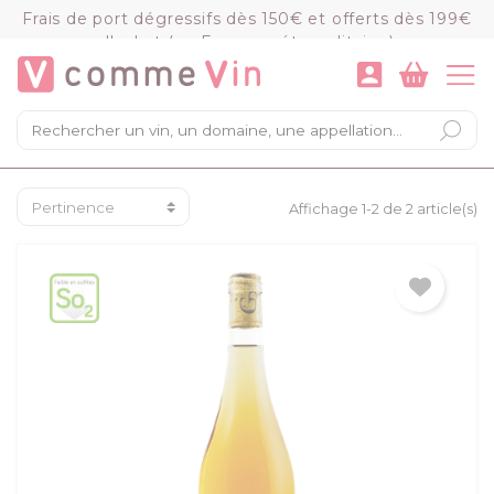
Panneau de gestion des cookies
Frais de port dégressifs dès 150€ et offerts dès 199€
d'achat (en France métropolitaine)
VOIR LE PANIER
COMMANDER
×
Mon panier
Chargement du panier...
Affichage 1-2 de 2 article(s)