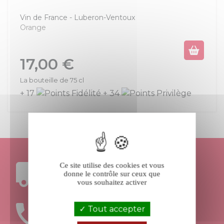
Vin de France
Luberon-Ventoux
Orange
Prix
17,00 €
La bouteille de 75 cl
+ 17
+ 34
Ce site utilise des cookies et vous
FRAIS DE PORT
donne le contrôle sur ceux que
OFFERTS DÈS 199€ D’ACHAT
vous souhaitez activer
Tout accepter
UNE ÉQUIPE
À VOTRE ÉCOUTE