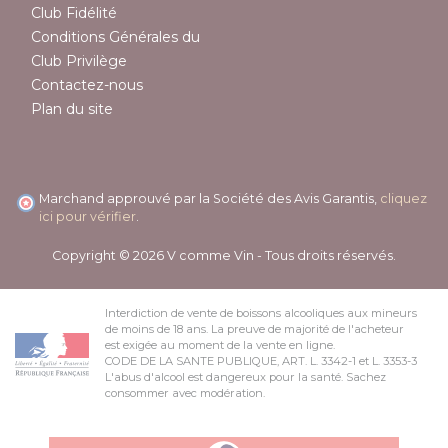
Club Fidélité
Conditions Générales du
Club Privilège
Contactez-nous
Plan du site
Marchand approuvé par la Société des Avis Garantis,
cliquez
ici pour vérifier
.
Copyright © 2026 V comme Vin - Tous droits réservés.
Interdiction de vente de boissons alcooliques aux mineurs
de moins de 18 ans. La preuve de majorité de l'acheteur
est exigée au moment de la vente en ligne.
CODE DE LA SANTE PUBLIQUE, ART. L. 3342-1 et L. 3353-3
L'abus d'alcool est dangereux pour la santé. Sachez
consommer avec modération.