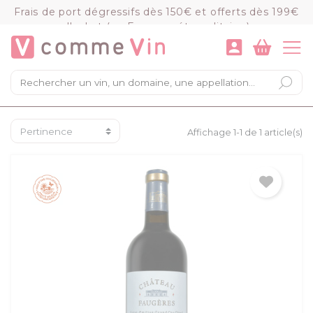
Panneau de gestion des cookies
Frais de port dégressifs dès 150€ et offerts dès 199€
d'achat (en France métropolitaine)
VOIR LE PANIER
COMMANDER
×
Mon panier
Chargement du panier...
Affichage 1-1 de 1 article(s)