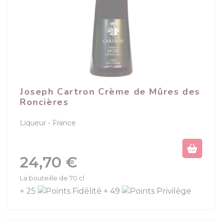
Joseph Cartron Crème de Mûres des
Roncières
Liqueur
France
(1 avis)
Prix
24,70 €
La bouteille de 70 cl
+ 25
+ 49