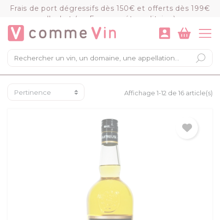
Panneau de gestion des cookies
Frais de port dégressifs dès 150€ et offerts dès 199€
d'achat (en France métropolitaine)
VOIR LE PANIER
COMMANDER
×
Mon panier
Chargement du panier...
Affichage 1-12 de 16 article(s)