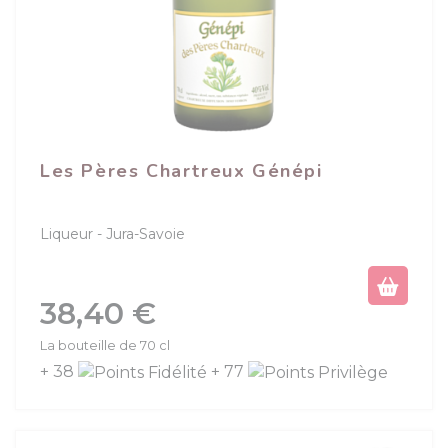
Les Pères Chartreux Génépi
Liqueur
Jura-Savoie
Prix
38,40 €
La bouteille de 70 cl
+ 38
+ 77