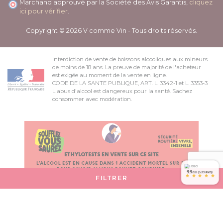
Marchand approuvé par la Société des Avis Garantis,
cliquez
ici pour vérifier
.
Copyright © 2026 V comme Vin - Tous droits réservés.
Interdiction de vente de boissons alcooliques aux mineurs
de moins de 18 ans. La preuve de majorité de l'acheteur
est exigée au moment de la vente en ligne.
CODE DE LA SANTE PUBLIQUE, ART. L. 3342-1 et L. 3353-3
L'abus d'alcool est dangereux pour la santé. Sachez
consommer avec modération.
9.9
/10 (539 avis)
*
*
*
*
*
FILTRER