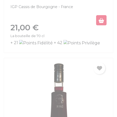
IGP Cassis de Bourgogne
France
Prix
21,00 €
La bouteille de 70 cl
+ 21
+ 42