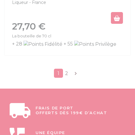
Liqueur
France
Prix
27,70 €
La bouteille de 70 cl
+ 28
+ 55
Suivant
1
2

FRAIS DE PORT
OFFERTS DÈS 199€ D’ACHAT
UNE ÉQUIPE