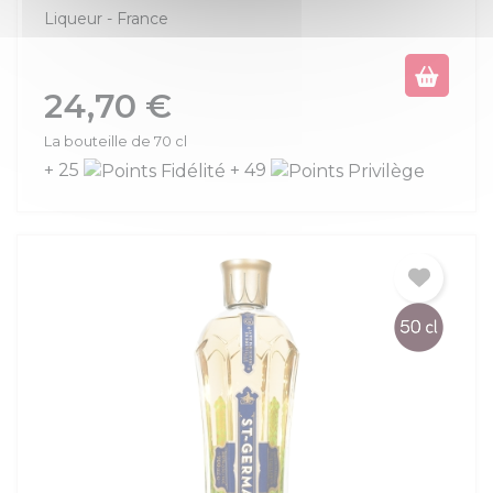
Liqueur
France
Prix
24,70 €
La bouteille de 70 cl
+ 25
+ 49