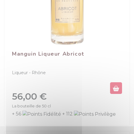
Manguin Liqueur Abricot
Liqueur
Rhône
Prix
56,00 €
La bouteille de 50 cl
+ 56
+ 112