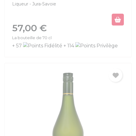
Liqueur
Jura-Savoie
Prix
57,00 €
La bouteille de 70 cl
+ 57
+ 114