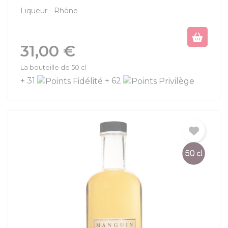
Liqueur
Rhône
Prix
31,00 €
La bouteille de 50 cl
+ 31
+ 62