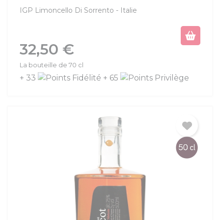
IGP Limoncello Di Sorrento
Italie
Prix
32,50 €
La bouteille de 70 cl
+ 33
+ 65