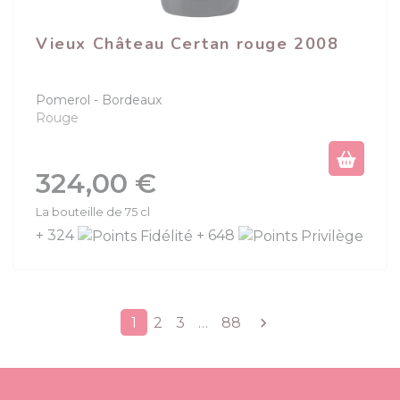
Vieux Château Certan rouge 2008
Pomerol
Bordeaux
Rouge
Prix
324,00 €
La bouteille de 75 cl
+ 324
+ 648
Suivant
1
2
3
…
88
