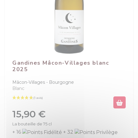
Gandines Mâcon-Villages blanc
2025
Mâcon-Villages
Bourgogne
Blanc
Prix
15,90 €
La bouteille de 75 cl
+ 16
+ 32