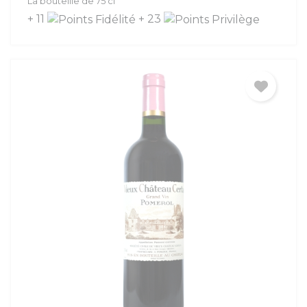
La bouteille de 75 cl
+ 11
+ 23
(1 avis)