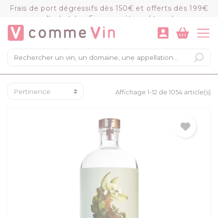
Panneau de gestion des cookies
Frais de port dégressifs dès 150€ et offerts dès 199€
d'achat (en France métropolitaine)
VOIR LE PANIER
COMMANDER
×
Mon panier
Chargement du panier...
Affichage 1-12 de 1054 article(s)