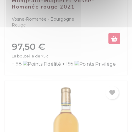
Mongeard-Mugneret Vosne-
Romanée rouge 2021
Vosne-Romanée
Bourgogne
Rouge
Prix
97,50 €
La bouteille de 75 cl
+ 98
+ 195