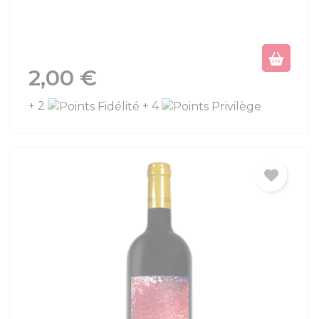
Prix
2,00 €
+ 2
+ 4