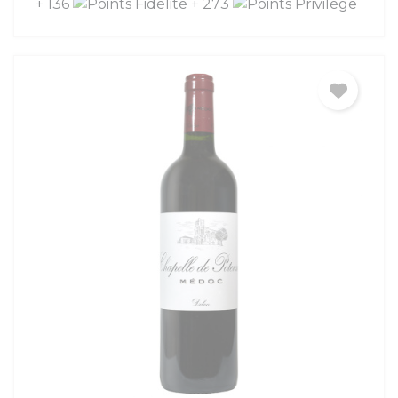
+ 136
+ 273