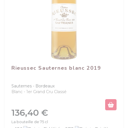
Rieussec Sauternes blanc 2019
Sauternes
Bordeaux
Blanc
1er Grand Cru Classé
Prix
136,40 €
La bouteille de 75 cl