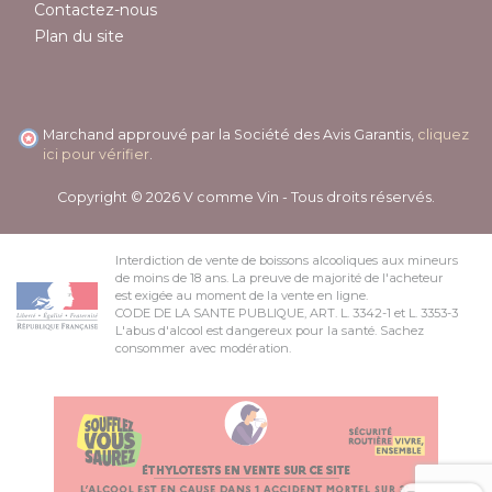
Contactez-nous
Plan du site
Marchand approuvé par la Société des Avis Garantis,
cliquez
ici pour vérifier
.
Copyright © 2026 V comme Vin - Tous droits réservés.
Interdiction de vente de boissons alcooliques aux mineurs
de moins de 18 ans. La preuve de majorité de l'acheteur
est exigée au moment de la vente en ligne.
CODE DE LA SANTE PUBLIQUE, ART. L. 3342-1 et L. 3353-3
L'abus d'alcool est dangereux pour la santé. Sachez
consommer avec modération.