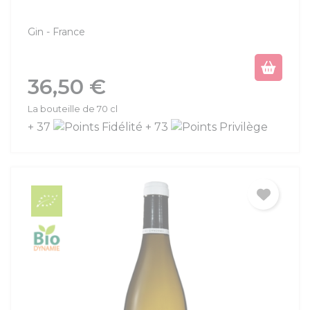
Gin
France
Prix
36,50 €
La bouteille de 70 cl
+ 37
+ 73