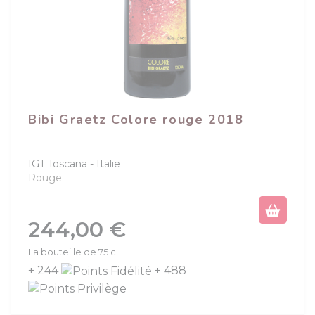
Bibi Graetz Colore rouge 2018
IGT Toscana
Italie
Rouge
Prix
244,00 €
La bouteille de 75 cl
+ 244
+ 488