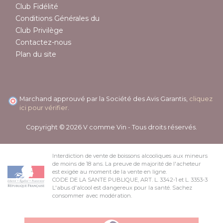
Club Fidélité
Conditions Générales du
Club Privilège
Contactez-nous
Plan du site
Marchand approuvé par la Société des Avis Garantis,
cliquez
ici pour vérifier
.
Copyright © 2026 V comme Vin - Tous droits réservés.
Interdiction de vente de boissons alcooliques aux mineurs
de moins de 18 ans. La preuve de majorité de l'acheteur
est exigée au moment de la vente en ligne.
CODE DE LA SANTE PUBLIQUE, ART. L. 3342-1 et L. 3353-3
L'abus d'alcool est dangereux pour la santé. Sachez
consommer avec modération.