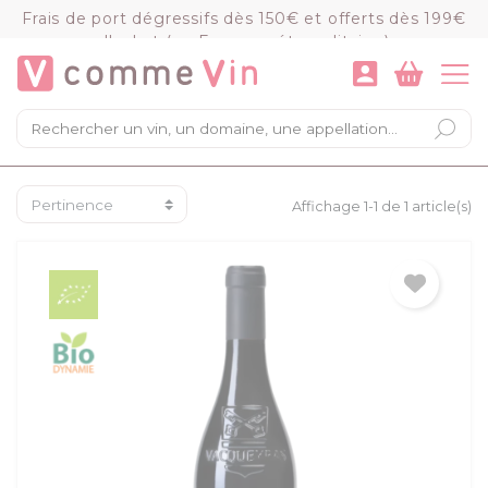
Panneau de gestion des cookies
Frais de port dégressifs dès 150€ et offerts dès 199€
d'achat (en France métropolitaine)
VOIR LE PANIER
COMMANDER
×
Mon panier
Chargement du panier...
Affichage 1-1 de 1 article(s)