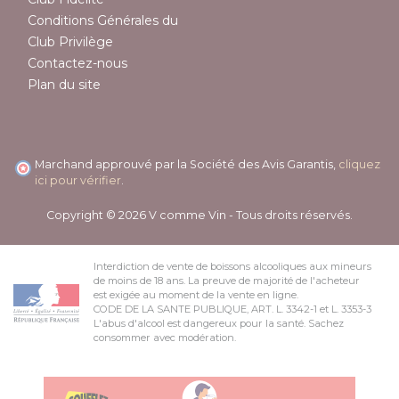
Conditions Générales du
Club Privilège
Contactez-nous
Plan du site
Marchand approuvé par la Société des Avis Garantis,
cliquez
ici pour vérifier
.
Copyright © 2026 V comme Vin - Tous droits réservés.
Interdiction de vente de boissons alcooliques aux mineurs
de moins de 18 ans. La preuve de majorité de l'acheteur
est exigée au moment de la vente en ligne.
CODE DE LA SANTE PUBLIQUE, ART. L. 3342-1 et L. 3353-3
L'abus d'alcool est dangereux pour la santé. Sachez
consommer avec modération.