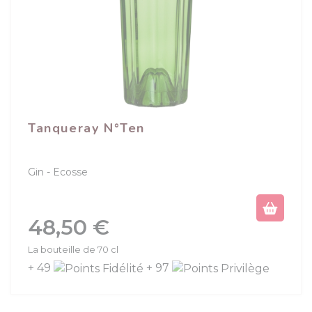
Tanqueray N°Ten
Gin
Ecosse
Prix
48,50 €
La bouteille de 70 cl
+ 49
+ 97