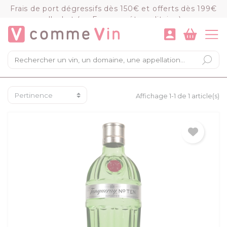
Panneau de gestion des cookies
Frais de port dégressifs dès 150€ et offerts dès 199€
d'achat (en France métropolitaine)
VOIR LE PANIER
COMMANDER
×
Mon panier
Chargement du panier...
Affichage 1-1 de 1 article(s)