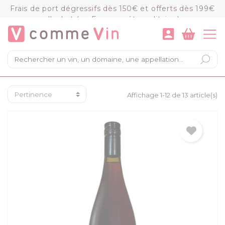
Panneau de gestion des cookies
Frais de port dégressifs dès 150€ et offerts dès 199€
d'achat (en France métropolitaine)
VOIR LE PANIER
COMMANDER
×
Mon panier
Chargement du panier...
Affichage 1-12 de 13 article(s)