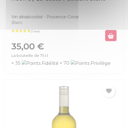
Vin désalcoolisé
Provence-Corse
Blanc
Prix
35,00 €
La bouteille de 75 cl
+ 35
+ 70