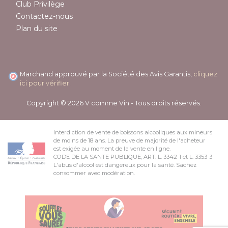
Club Privilège
Contactez-nous
Plan du site
Marchand approuvé par la Société des Avis Garantis,
cliquez
ici pour vérifier
.
Copyright © 2026 V comme Vin - Tous droits réservés.
Interdiction de vente de boissons alcooliques aux mineurs
de moins de 18 ans. La preuve de majorité de l'acheteur
est exigée au moment de la vente en ligne.
CODE DE LA SANTE PUBLIQUE, ART. L. 3342-1 et L. 3353-3
L'abus d'alcool est dangereux pour la santé. Sachez
consommer avec modération.