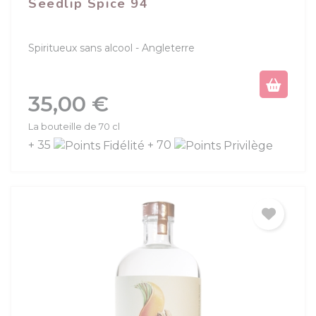
Seedlip Spice 94
Spiritueux sans alcool
Angleterre
Prix
35,00 €
La bouteille de 70 cl
+ 35
+ 70