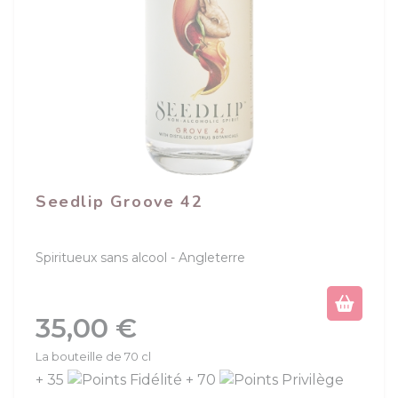
Seedlip Groove 42
Spiritueux sans alcool
Angleterre
(1 avis)
Prix
35,00 €
La bouteille de 70 cl
+ 35
+ 70