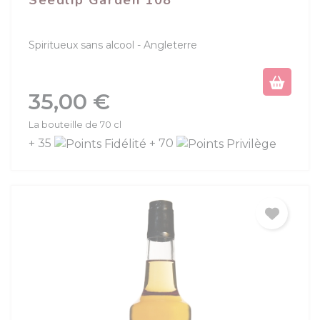
Seedlip Garden 108
Spiritueux sans alcool
Angleterre
Prix
35,00 €
La bouteille de 70 cl
+ 35
+ 70