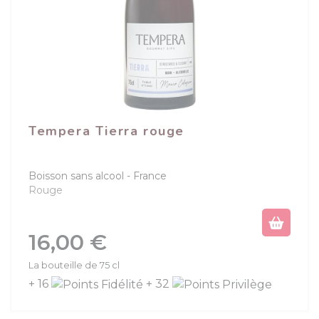
Tempera Tierra rouge
Boisson sans alcool
France
Rouge
Prix
16,00 €
La bouteille de 75 cl
+ 16
+ 32