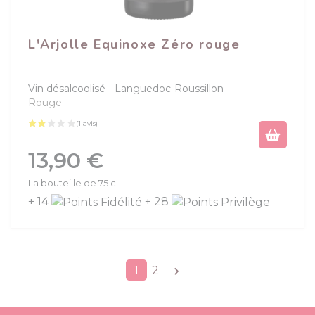
L'Arjolle Equinoxe Zéro rouge
Vin désalcoolisé
Languedoc-Roussillon
Rouge
Prix
13,90 €
La bouteille de 75 cl
+ 14
+ 28
Suivant
1
2
