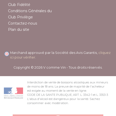
Club Fidélité
Conditions Générales du
Club Privilège
Contactez-nous
Plan du site
Marchand approuvé par la Société des Avis Garantis,
cliquez
ici pour vérifier
.
Copyright © 2026 V comme Vin - Tous droits réservés.
Interdiction de vente de boissons alcooliques aux mineurs
de moins de 18 ans. La preuve de majorité de l'acheteur
est exigée au moment de la vente en ligne.
CODE DE LA SANTE PUBLIQUE, ART. L. 3342-1 et L. 3353-3
L'abus d'alcool est dangereux pour la santé. Sachez
consommer avec modération.