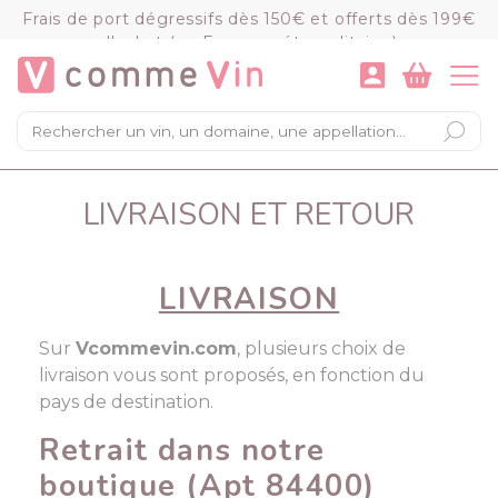
Panneau de gestion des cookies
Frais de port dégressifs dès 150€ et offerts dès 199€
d'achat (en France métropolitaine)
VOIR LE PANIER
COMMANDER
×
Mon panier
LIVRAISON ET RETOUR
Chargement du panier...
LIVRAISON
Sur
Vcommevin.com
, plusieurs choix de
livraison vous sont proposés, en fonction du
pays de destination.
Retrait dans notre
boutique (Apt 84400)