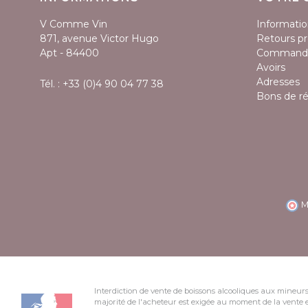
V Comme Vin
Informatio
871, avenue Victor Hugo
Retours pr
Apt - 84400
Command
Avoirs
Adresses
Tél. :
+33 (0)4 90 04 77 38
Bons de r
M
Interdiction de vente de boissons alcooliques aux mineurs
majorité de l'acheteur est exigée au moment de la vente e