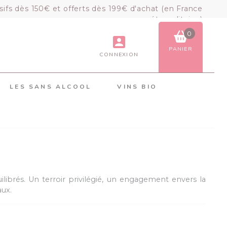
sifs dès 150€ et offerts dès 199€ d'achat (en France
métropolitaine)
0
PANIER
CONNEXION
VOIR LE PANIER
COMMANDER
LES SANS ALCOOL
VINS BIO
×
Mon panier
Chargement du panier...
ilibrés. Un terroir privilégié, un engagement envers la
aux.