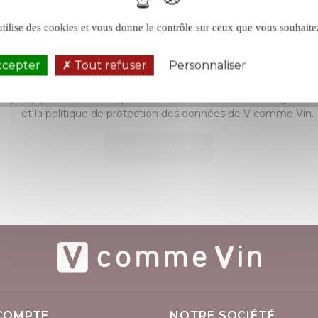
ABONNEZ-VOUS À LA NEWSLETTER
utilise des cookies et vous donne le contrôle sur ceux que vous souhaite
Bénéficiez de 5% de remise
ccepter
Tout refuser
Personnaliser
Politique de 
majeur(e) et déclare accepter sans réserve les conditions généra
et la politique de protection des données de V comme Vin.
S’ABONNER
COMPTE
NOTRE SOCIÉTÉ