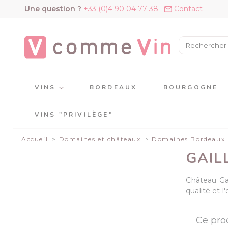
Panneau de gestion des cookies
Une question ?
+33 (0)4 90 04 77 38
Contact
VINS
BORDEAUX
BOURGOGNE
VINS "PRIVILÈGE"
Accueil
Domaines et châteaux
Domaines Bordeaux
GAIL
Château Gai
qualité et 
Ce pro