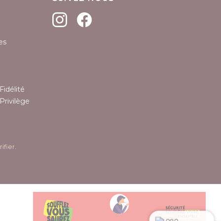
es
Fidélité
Privilège
rifier
.