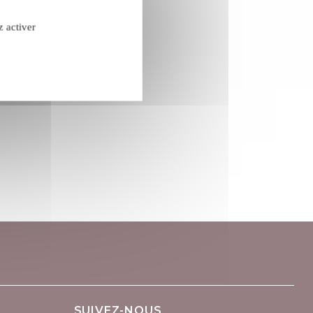
z activer
confidentialité
les de vente
SUIVEZ-NOUS