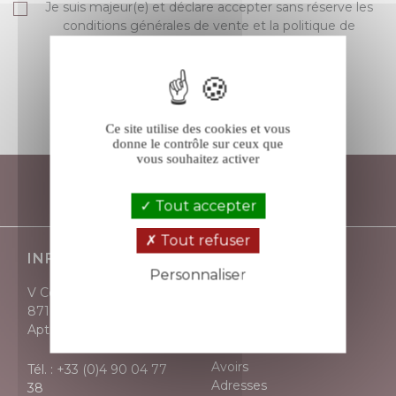
Je suis majeur(e) et déclare accepter sans réserve les
conditions générales de vente et la politique de
protection des données de V comme Vin.
S’ABONNER
Ce site utilise des cookies et vous
donne le contrôle sur ceux que
vous souhaitez activer
Tout accepter
Tout refuser
INFORMATIONS
VOTRE COMPTE
Personnaliser
V Comme Vin
Informations
Politique de confidentialité
871, avenue Victor Hugo
personnelles
Apt - 84400
Retours produit
Commandes
Avoirs
Tél. :
+33 (0)4 90 04 77
Adresses
38