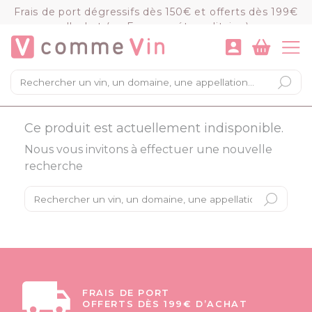
Panneau de gestion des cookies
Frais de port dégressifs dès 150€ et offerts dès 199€
d'achat (en France métropolitaine)
VOIR LE PANIER
COMMANDER
×
Mon panier
Ce produit est actuellement indisponible.
Chargement du panier...
Nous vous invitons à effectuer une nouvelle
recherche
FRAIS DE PORT
OFFERTS DÈS 199€ D’ACHAT