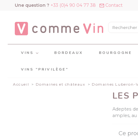
Panneau de gestion des cookies
Une question ?
+33 (0)4 90 04 77 38
Contact
VINS
BORDEAUX
BOURGOGNE
VINS "PRIVILÈGE"
Accueil
Domaines et châteaux
Domaines Luberon-
LES 
Adeptes de 
amples, au 
Ce pro