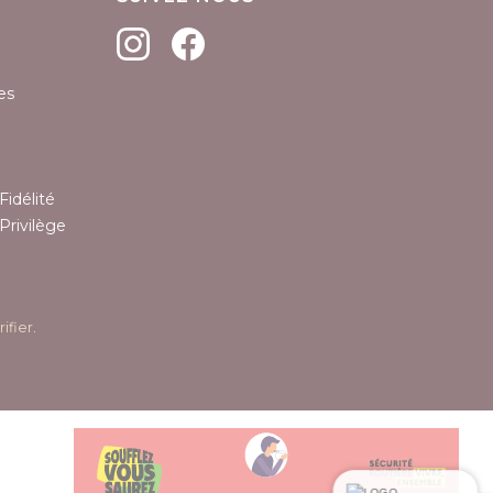
es
Fidélité
Privilège
rifier
.