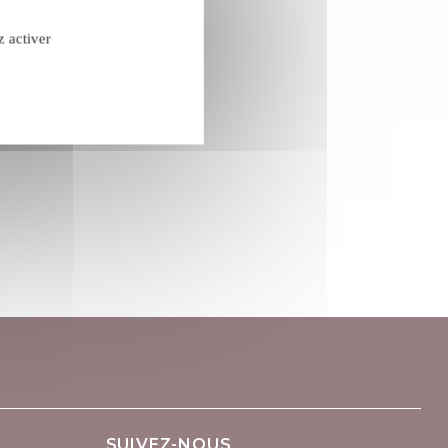
z activer
confidentialité
les de vente
SUIVEZ-NOUS