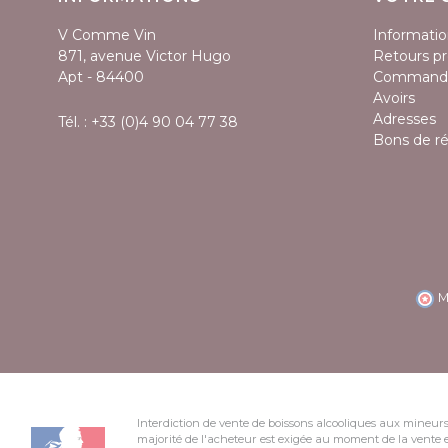
V Comme Vin
Informatio
871, avenue Victor Hugo
Retours pr
Apt - 84400
Command
Avoirs
Adresses
Tél. :
+33 (0)4 90 04 77 38
Bons de r
M
Interdiction de vente de boissons alcooliques aux mineurs
majorité de l'acheteur est exigée au moment de la vente e