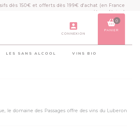
sifs dès 150€ et offerts dès 199€ d'achat (en France
métropolitaine)
0
PANIER
CONNEXION
VOIR LE PANIER
COMMANDER
LES SANS ALCOOL
VINS BIO
×
Mon panier
Chargement du panier...
ique, le domaine des Passages offre des vins du Luberon