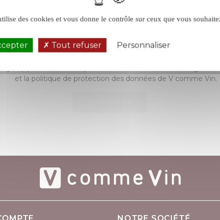
ABONNEZ-VOUS À LA NEWSLETTER
utilise des cookies et vous donne le contrôle sur ceux que vous souhaite
Bénéficiez de 5% de remise
ccepter
Tout refuser
Personnaliser
Politique de 
majeur(e) et déclare accepter sans réserve les conditions généra
et la politique de protection des données de V comme Vin.
S’ABONNER
COMPTE
NOTRE SOCIÉTÉ