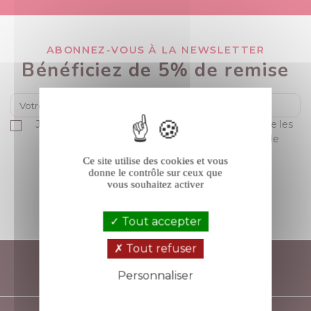
ABONNEZ-VOUS À LA NEWSLETTER
Bénéficiez de 5% de remise
Je suis majeur(e) et déclare accepter sans réserve les
conditions générales de vente et la politique de
protection des données de V comme Vin.
Ce site utilise des cookies et vous
donne le contrôle sur ceux que
vous souhaitez activer
S’ABONNER
Tout accepter
Tout refuser
Personnaliser
Politique de confidentialité