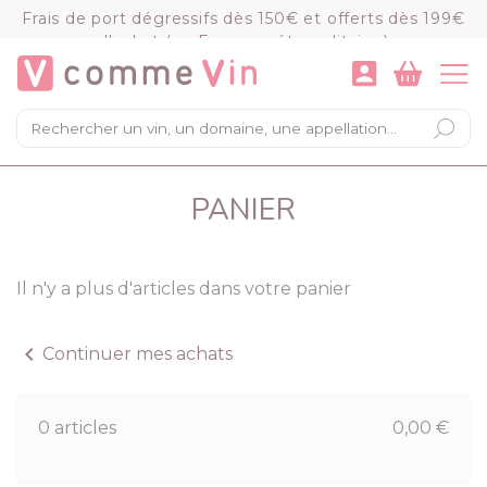
Panneau de gestion des cookies
Frais de port dégressifs dès 150€ et offerts dès 199€
d'achat (en France métropolitaine)
VOIR LE PANIER
COMMANDER
×
Mon panier
PANIER
Chargement du panier...
Il n'y a plus d'articles dans votre panier
chevron_left
Continuer mes achats
0 articles
0,00 €