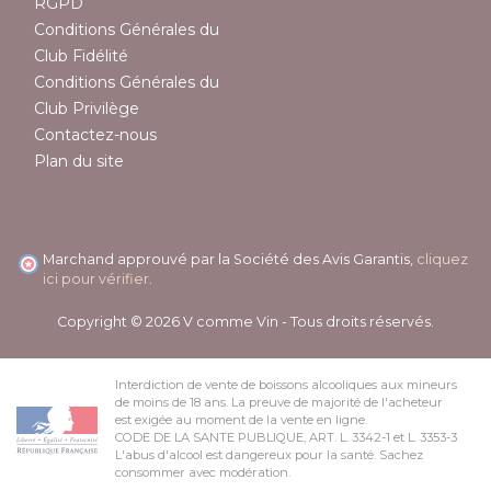
RGPD
Conditions Générales du
Club Fidélité
Conditions Générales du
Club Privilège
Contactez-nous
Plan du site
Marchand approuvé par la Société des Avis Garantis,
cliquez
ici pour vérifier
.
Copyright © 2026 V comme Vin - Tous droits réservés.
Interdiction de vente de boissons alcooliques aux mineurs
de moins de 18 ans. La preuve de majorité de l'acheteur
est exigée au moment de la vente en ligne.
CODE DE LA SANTE PUBLIQUE, ART. L. 3342-1 et L. 3353-3
L'abus d'alcool est dangereux pour la santé. Sachez
consommer avec modération.