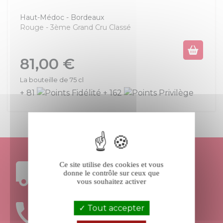
Haut-Médoc
Bordeaux
Rouge
3ème Grand Cru Classé
Prix
81,00 €
La bouteille de 75 cl
+ 81
+ 162
Ce site utilise des cookies et vous
FRAIS DE PORT
donne le contrôle sur ceux que
OFFERTS DÈS 199€ D’ACHAT
vous souhaitez activer
Tout accepter
UNE ÉQUIPE
À VOTRE ÉCOUTE