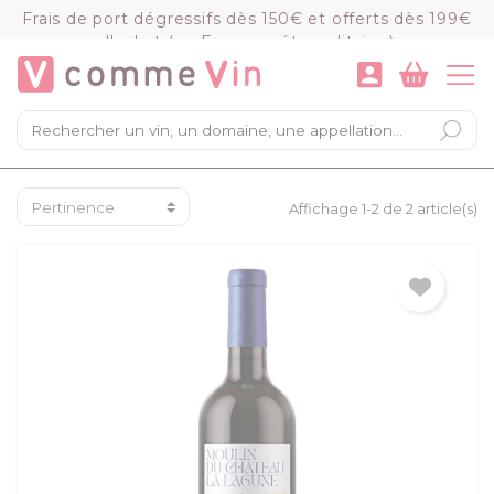
Panneau de gestion des cookies
Frais de port dégressifs dès 150€ et offerts dès 199€
d'achat (en France métropolitaine)
VOIR LE PANIER
COMMANDER
×
Mon panier
Chargement du panier...
Affichage 1-2 de 2 article(s)