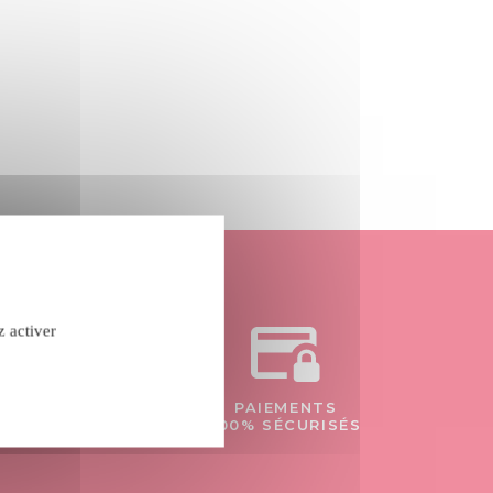
z activer
confidentialité
PAIEMENTS
- 84
100% SÉCURISÉS