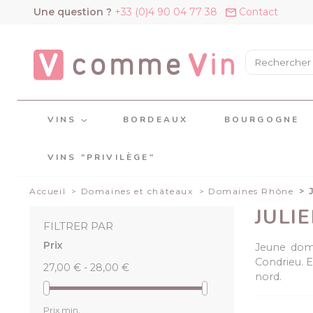
Panneau de gestion des cookies
Une question ?
+33 (0)4 90 04 77 38
Contact
VINS
BORDEAUX
BOURGOGNE
VINS "PRIVILÈGE"
Accueil
Domaines et châteaux
Domaines Rhône
JULI
FILTRER PAR
Prix
Jeune doma
Condrieu. E
27,00 € - 28,00 €
nord.
Prix min.