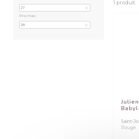
1 produit.
€
Prix max.
€
Julien
Babyl
Saint-J
Rouge