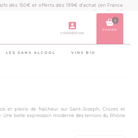
sifs dès 150€ et offerts dès 199€ d'achat (en France
métropolitaine)
0
PANIER
CONNEXION
VOIR LE PANIER
COMMANDER
LES SANS ALCOOL
VINS BIO
×
Mon panier
Chargement du panier...
is et pleins de fraîcheur sur Saint-Joseph, Crozes et
ilité. Une belle expression moderne des terroirs du Rhône