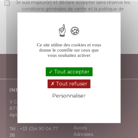
Je suis majeur(e) et déclare accepter sans réserve les
conditions générales de vente et la politique de
protection des données de V comme Vin.
S’ABONNER
Ce site utilise des cookies et vous
donne le contrôle sur ceux que
vous souhaitez activer
Tout accepter
Tout refuser
INFORMATIONS
VOTRE COMPTE
Personnaliser
V Comme Vin
Informations
Politique de confidentialité
871, avenue Victor Hugo
personnelles
Apt - 84400
Retours produit
Commandes
Avoirs
Tél. :
+33 (0)4 90 04 77
Adresses
38