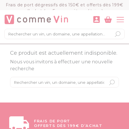
Panneau de gestion des cookies
Frais de port dégressifs dès 150€ et offerts dès 199€
d'achat (en France métropolitaine)
VOIR LE PANIER
COMMANDER
×
Mon panier
Ce produit est actuellement indisponible.
Chargement du panier...
Nous vous invitons à effectuer une nouvelle
recherche
FRAIS DE PORT
OFFERTS DÈS 199€ D’ACHAT