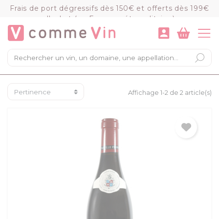
Panneau de gestion des cookies
Frais de port dégressifs dès 150€ et offerts dès 199€
d'achat (en France métropolitaine)
VOIR LE PANIER
COMMANDER
×
Mon panier
Chargement du panier...
Affichage 1-2 de 2 article(s)