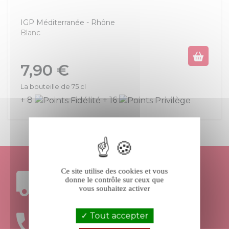
IGP Méditerranée
Rhône
Blanc
Prix
7,90 €
La bouteille de 75 cl
+ 8
+ 16
Ce site utilise des cookies et vous
FRAIS DE PORT
donne le contrôle sur ceux que
OFFERTS DÈS 199€ D’ACHAT
vous souhaitez activer
Tout accepter
UNE ÉQUIPE