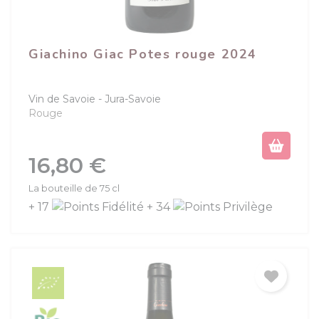
Giachino Giac Potes rouge 2024
(1 avis)
Vin de Savoie
Jura-Savoie
Rouge
Prix
16,80 €
La bouteille de 75 cl
+ 17
+ 34