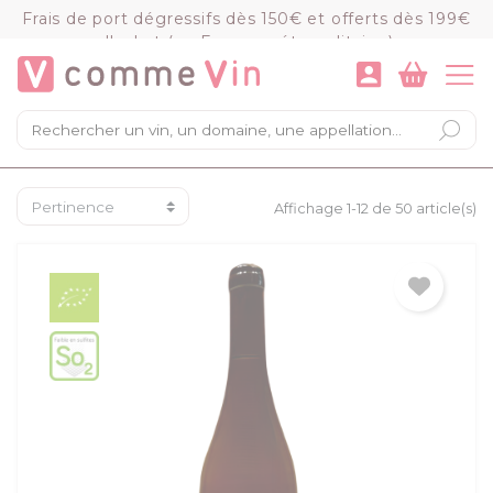
Panneau de gestion des cookies
Frais de port dégressifs dès 150€ et offerts dès 199€
d'achat (en France métropolitaine)
VOIR LE PANIER
COMMANDER
×
Mon panier
Chargement du panier...
Affichage 1-12 de 50 article(s)