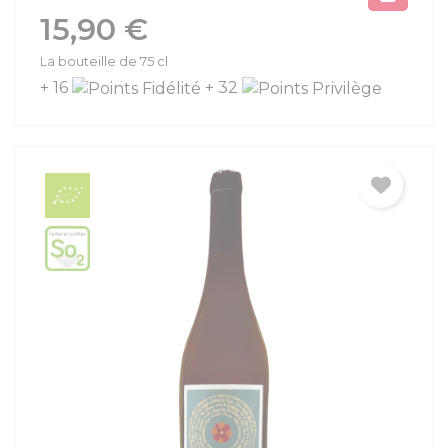
Prix
15,90 €
La bouteille de 75 cl
+ 16
+ 32