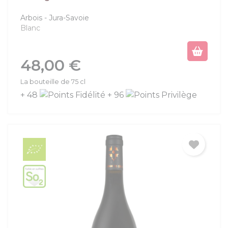
Arbois
Jura-Savoie
Blanc
Prix
48,00 €
La bouteille de 75 cl
+ 48
+ 96