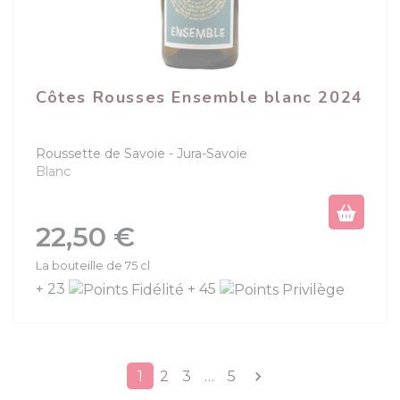
Côtes Rousses Ensemble blanc 2024
Roussette de Savoie
Jura-Savoie
Blanc
Prix
22,50 €
La bouteille de 75 cl
+ 23
+ 45
Suivant
1
2
3
…
5
