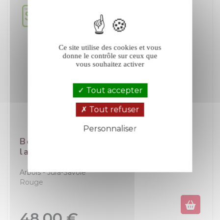
Ce site utilise des cookies et vous
donne le contrôle sur ceux que
vous souhaitez activer
Tout accepter
Tout refuser
Personnaliser
Bénédicte et Stéphane Tissot Sous
Politique de confidentialité
la Tour rouge 2022
Arbois
Jura-Savoie
Rouge
Prix
48,00 €