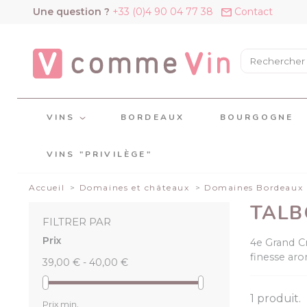
Panneau de gestion des cookies
Une question ?
+33 (0)4 90 04 77 38
Contact
VINS
BORDEAUX
BOURGOGNE
VINS "PRIVILÈGE"
Accueil
Domaines et châteaux
Domaines Bordeaux
TALB
FILTRER PAR
Prix
4e Grand Cr
finesse aro
39,00 € - 40,00 €
1 produit.
Prix min.