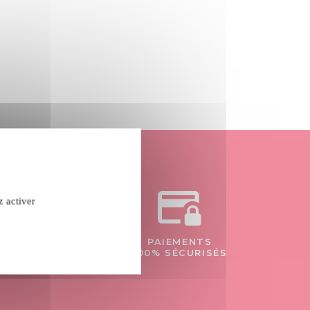
z activer
confidentialité
PAIEMENTS
- 84
100% SÉCURISÉS