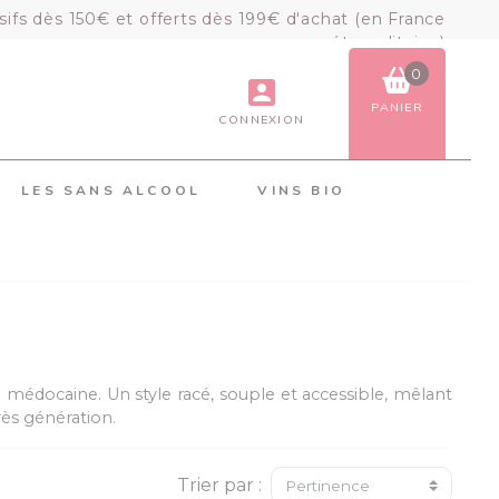
sifs dès 150€ et offerts dès 199€ d'achat (en France
métropolitaine)
0
PANIER
CONNEXION
VOIR LE PANIER
COMMANDER
LES SANS ALCOOL
VINS BIO
×
Mon panier
Chargement du panier...
e médocaine. Un style racé, souple et accessible, mêlant
rès génération.
Trier par :