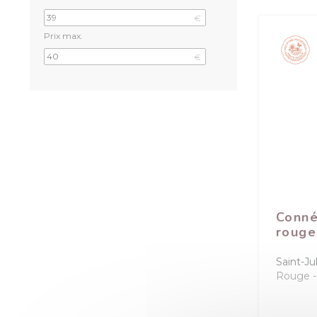
€
Prix max.
€
Conné
rouge
Saint-Ju
Rouge