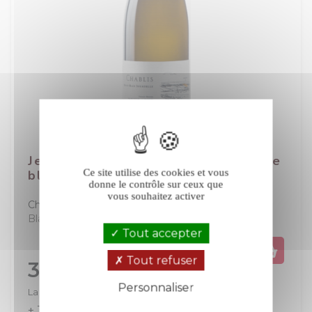
Jean Dauvissat Mont-Main Sourdelle
Ce site utilise des cookies et vous
blanc 2023
donne le contrôle sur ceux que
vous souhaitez activer
Chablis
Bourgogne
Blanc
Tout accepter
Tout refuser
Prix
31,00 €
Personnaliser
La bouteille de 75 cl
+ 31
+ 62
Politique de confidentialité