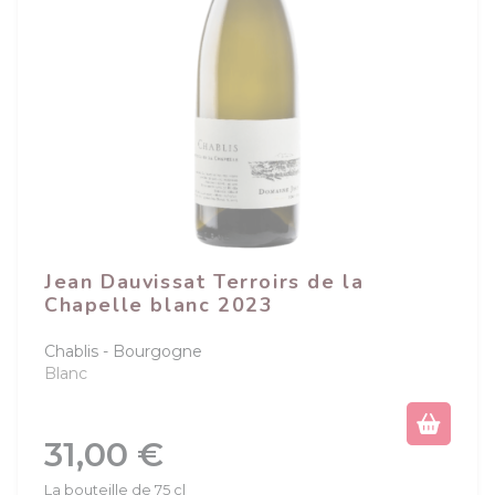
Jean Dauvissat Terroirs de la
Chapelle blanc 2023
Chablis
Bourgogne
Blanc
Prix
31,00 €
La bouteille de 75 cl