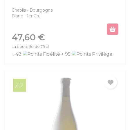
Chablis
Bourgogne
Blanc
1er Cru
Prix
47,60 €
La bouteille de 75 cl
+ 48
+ 95