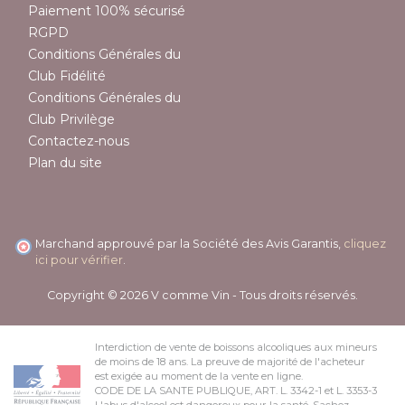
Paiement 100% sécurisé
RGPD
Conditions Générales du
Club Fidélité
Conditions Générales du
Club Privilège
Contactez-nous
Plan du site
Marchand approuvé par la Société des Avis Garantis,
cliquez
ici pour vérifier
.
Copyright © 2026 V comme Vin - Tous droits réservés.
Interdiction de vente de boissons alcooliques aux mineurs
de moins de 18 ans. La preuve de majorité de l'acheteur
est exigée au moment de la vente en ligne.
CODE DE LA SANTE PUBLIQUE, ART. L. 3342-1 et L. 3353-3
L'abus d'alcool est dangereux pour la santé. Sachez