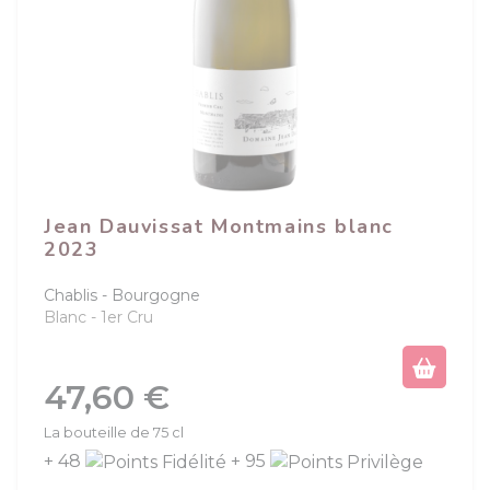
Jean Dauvissat Montmains blanc
2023
Chablis
Bourgogne
Blanc
1er Cru
Prix
47,60 €
La bouteille de 75 cl
+ 48
+ 95