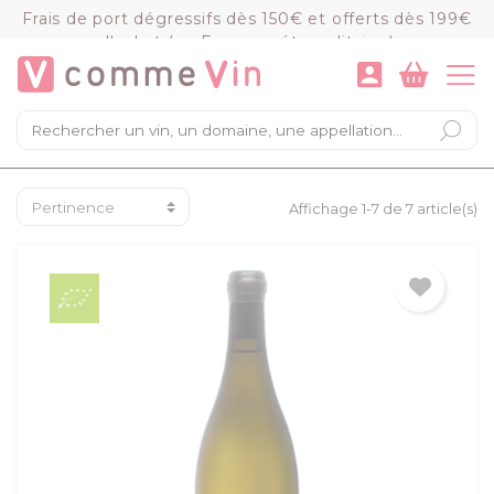
Panneau de gestion des cookies
Frais de port dégressifs dès 150€ et offerts dès 199€
d'achat (en France métropolitaine)
VOIR LE PANIER
COMMANDER
×
Mon panier
Chargement du panier...
Affichage 1-7 de 7 article(s)