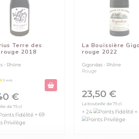
rius Terre des
La Bouïssière Gig
 rouge 2018
rouge 2022
s
Rhône
Gigondas
Rhône
Rouge
Prix
23,50 €
40 €
(1 avis)
La bouteille de 75 cl
lle de 75 cl
+ 24
+
+ 69