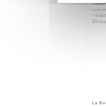
15,
La boutei
+ 16
La Bo