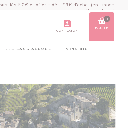
sifs dès 150€ et offerts dès 199€ d'achat (en France
métropolitaine)
0
PANIER
CONNEXION
VOIR LE PANIER
COMMANDER
LES SANS ALCOOL
VINS BIO
×
Mon panier
Chargement du panier...