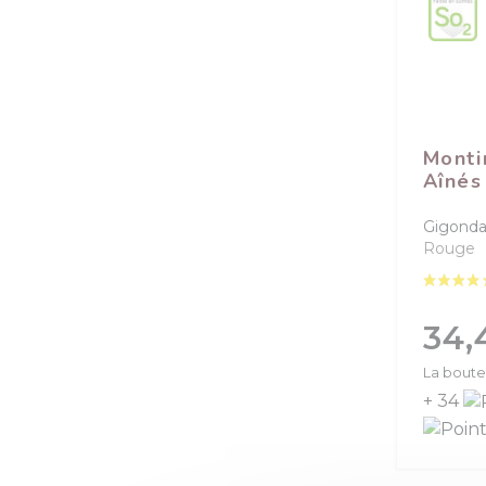
Monti
Aînés
Gigonda
Rouge
Prix
34,
La boutei
+ 34