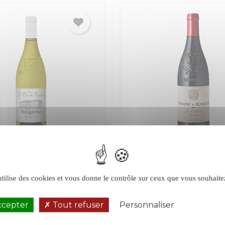
des Cazaux Les
Bosquets La Colli
 d'Or blanc 2025
rouge 2022
ras
Rhône
Gigondas
Rhône
utilise des cookies et vous donne le contrôle sur ceux que vous souhaite
Rouge
ccepter
Tout refuser
Personnaliser
Politique de 
Prix