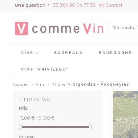
Panneau de gestion des cookies
Une question ?
+33 (0)4 90 04 77 38
Contact
VINS
BORDEAUX
BOURGOGNE
VINS "PRIVILÈGE"
Accueil
Vins
Rhône
Gigondas - Vacqueyras
FILTRER PAR
Prix
15,00 € - 51,00 €
Prix min.