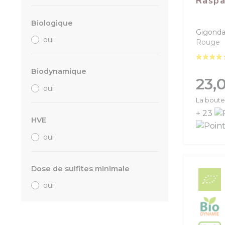
Raspa
Biologique
Gigonda
oui
Rouge
Biodynamique
Prix
23,
oui
La boutei
+ 23
HVE
oui
Dose de sulfites minimale
oui