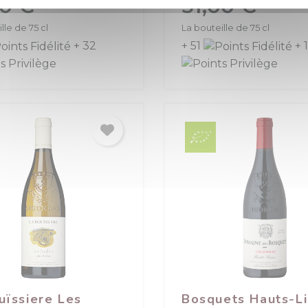
80 €
51,00 €
lle de 75 cl
La bouteille de 75 cl
+ 32
+ 51
+ 
(1 avis)
uïssiere Les
Bosquets Hauts-L