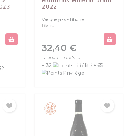
 2
Montirius Minéral blanc
023
2022
Vacqueyras
Rhône
Blanc
Prix
32,40 €
La bouteille de 75 cl
+ 32
+ 65
32