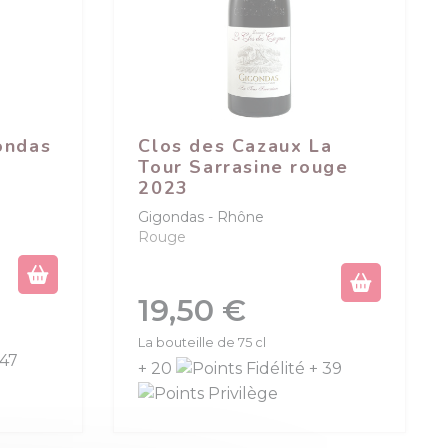
ondas
Clos des Cazaux La
Tour Sarrasine rouge
2023
Gigondas
Rhône
Rouge
Prix
19,50 €
(2 avis)
La bouteille de 75 cl
 47
+ 20
+ 39