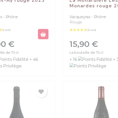
il-Ay rouge 2023
La Monardière Les
Monardes rouge 2
s
Rhône
Vacqueyras
Rhône
Rouge
Prix
00 €
15,90 €
lle de 75 cl
La bouteille de 75 cl
+ 46
+ 16
+ 