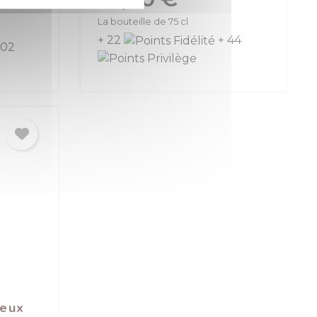
La bouteille de 75 cl
+ 22
+ 44
102
ieux