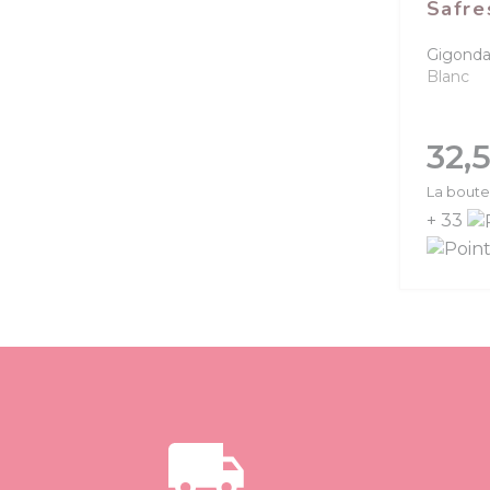
Safre
Gigonda
Blanc
Prix
32,
La boutei
+ 33