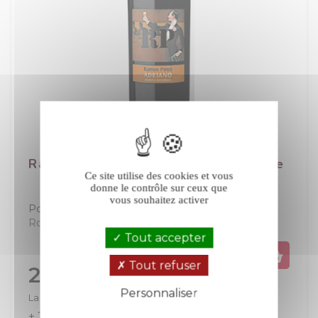
Ramos Pinto Adriano Reserva rouge
Ce site utilise des cookies et vous
donne le contrôle sur ceux que
vous souhaitez activer
Porto
Portugal
Rouge
Tout accepter
Tout refuser
Prix
20,00 €
Personnaliser
La bouteille de 75 cl
+ 20
+ 40
Politique de confidentialité