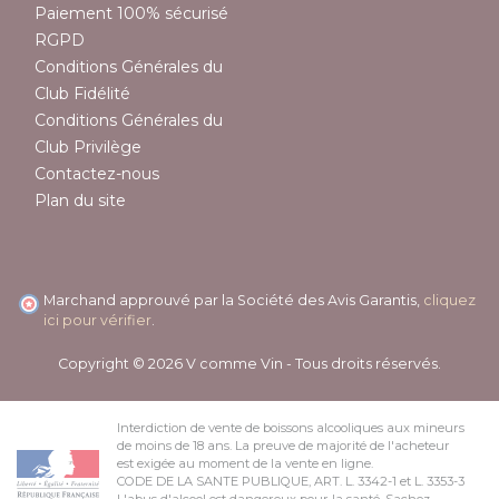
Paiement 100% sécurisé
RGPD
Conditions Générales du
Club Fidélité
Conditions Générales du
Club Privilège
Contactez-nous
Plan du site
Marchand approuvé par la Société des Avis Garantis,
cliquez
ici pour vérifier
.
Copyright © 2026 V comme Vin - Tous droits réservés.
Interdiction de vente de boissons alcooliques aux mineurs
de moins de 18 ans. La preuve de majorité de l'acheteur
est exigée au moment de la vente en ligne.
CODE DE LA SANTE PUBLIQUE, ART. L. 3342-1 et L. 3353-3
L'abus d'alcool est dangereux pour la santé. Sachez