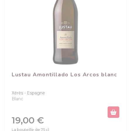
Lustau Amontillado Los Arcos blanc
Xérès
Espagne
Blanc
Prix
19,00 €
La bouteille de 75 cl