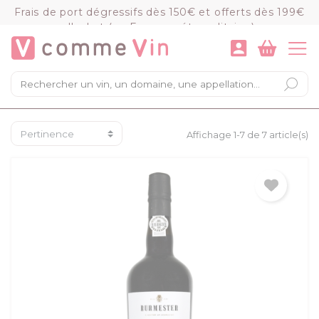
Panneau de gestion des cookies
Frais de port dégressifs dès 150€ et offerts dès 199€
d'achat (en France métropolitaine)
VOIR LE PANIER
COMMANDER
×
Mon panier
Chargement du panier...
Affichage 1-7 de 7 article(s)