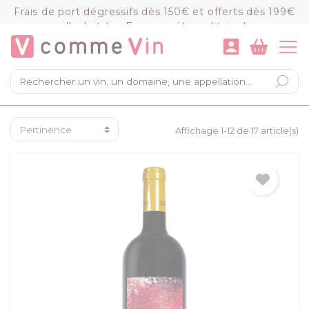
Panneau de gestion des cookies
Frais de port dégressifs dès 150€ et offerts dès 199€
d'achat (en France métropolitaine)
VOIR LE PANIER
COMMANDER
×
Mon panier
Chargement du panier...
Affichage 1-12 de 17 article(s)