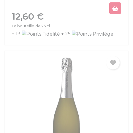
Prix
12,60 €
La bouteille de 75 cl
+ 13
+ 25