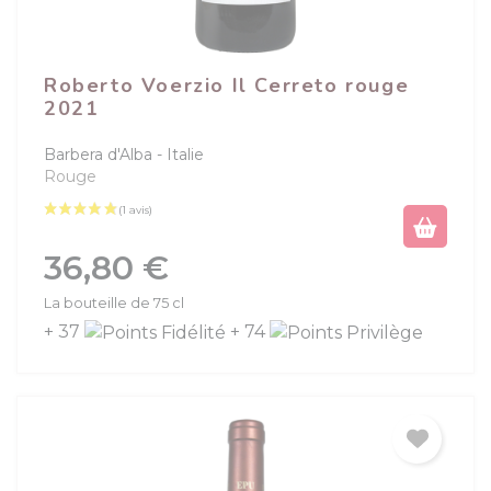
Roberto Voerzio Il Cerreto rouge
2021
Barbera d'Alba
Italie
Rouge
Prix
36,80 €
La bouteille de 75 cl
+ 37
+ 74