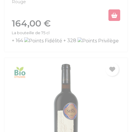
Rouge
Prix
164,00 €
La bouteille de 75 cl
+ 164
+ 328