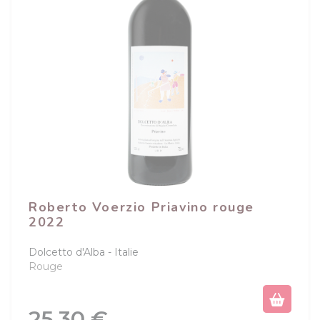
Roberto Voerzio Priavino rouge
2022
Dolcetto d'Alba
Italie
Rouge
(1 avis)
Prix
25,30 €