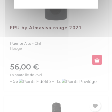
EPU by Almaviva rouge 2021
Puente Alto
Chili
Rouge
Prix
56,00 €
La bouteille de 75 cl
+ 56
+ 112