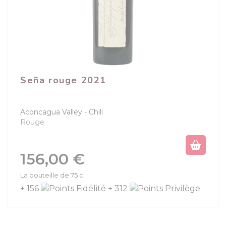
Seña rouge 2021
Aconcagua Valley
Chili
Rouge
Prix
156,00 €
La bouteille de 75 cl
+ 156
+ 312