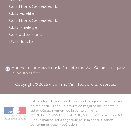
Conditions Générales du
Club Fidélité
Conditions Générales du
Club Privilège
Contactez-nous
Plan du site
Marchand approuvé par la Société des Avis Garantis,
cliquez
ici pour vérifier
.
Copyright © 2026 V comme Vin - Tous droits réservés.
Interdiction de vente de boissons alcooliques aux mineurs
de moins de 18 ans. La preuve de majorité de l'acheteur
est exigée au moment de la vente en ligne.
CODE DE LA SANTE PUBLIQUE, ART. L. 3342-1 et L. 3353-3
L'abus d'alcool est dangereux pour la santé. Sachez
consommer avec modération.