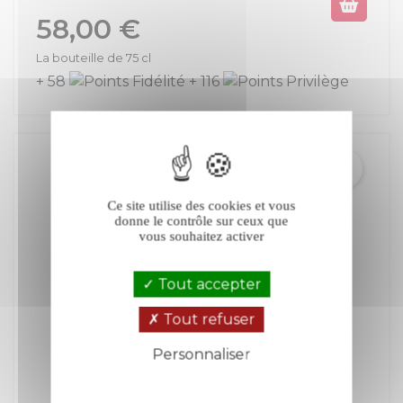
Prix
58,00 €
La bouteille de 75 cl
+ 58
+ 116
Ce site utilise des cookies et vous
donne le contrôle sur ceux que
vous souhaitez activer
Tout accepter
Tout refuser
Personnaliser
Politique de confidentialité