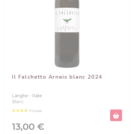
Il Falchetto Arneis blanc 2024
Langhe
Italie
Blanc
Prix
13,00 €