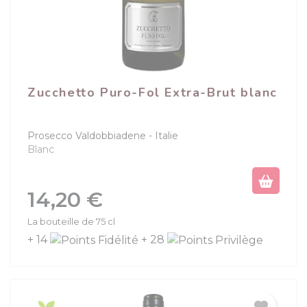
Zucchetto Puro-Fol Extra-Brut blanc
Prosecco Valdobbiadene
Italie
(1 avis)
Blanc
Prix
14,20 €
La bouteille de 75 cl
+ 14
+ 28