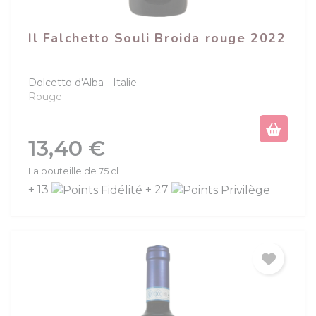
Il Falchetto Souli Broida rouge 2022
Dolcetto d'Alba
Italie
Rouge
Prix
13,40 €
La bouteille de 75 cl
+ 13
+ 27