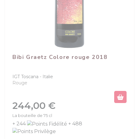
Bibi Graetz Colore rouge 2018
IGT Toscana
Italie
Rouge
Prix
244,00 €
La bouteille de 75 cl
+ 244
+ 488