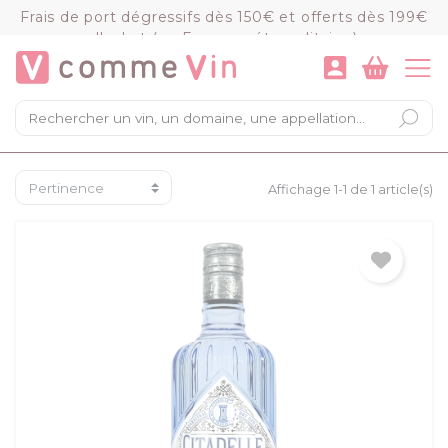
Panneau de gestion des cookies
Frais de port dégressifs dès 150€ et offerts dès 199€
d'achat (en France métropolitaine)
VOIR LE PANIER
COMMANDER
×
Mon panier
Chargement du panier...
Affichage 1-1 de 1 article(s)