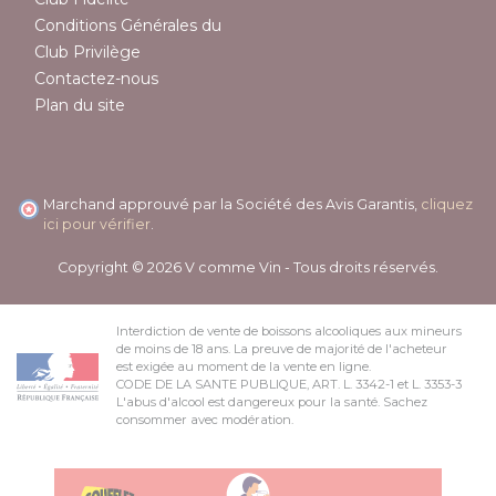
Conditions Générales du
Club Privilège
Contactez-nous
Plan du site
Marchand approuvé par la Société des Avis Garantis,
cliquez
ici pour vérifier
.
Copyright © 2026 V comme Vin - Tous droits réservés.
Interdiction de vente de boissons alcooliques aux mineurs
de moins de 18 ans. La preuve de majorité de l'acheteur
est exigée au moment de la vente en ligne.
CODE DE LA SANTE PUBLIQUE, ART. L. 3342-1 et L. 3353-3
L'abus d'alcool est dangereux pour la santé. Sachez
consommer avec modération.