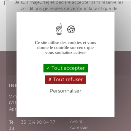
Je suis majeur(e) et déclare accepter sans réserve les
conditions générales de vente et la politique de
protection des données de V comme Vin.
S’ABONNER
Ce site utilise des cookies et vous
donne le contrôle sur ceux que
vous souhaitez activer
Tout accepter
Tout refuser
INFORMATIONS
VOTRE COMPTE
Personnaliser
V Comme Vin
Informations
Politique de confidentialité
871, avenue Victor Hugo
personnelles
Apt - 84400
Retours produit
Commandes
Avoirs
Tél. :
+33 (0)4 90 04 77
Adresses
38