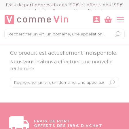
Panneau de gestion des cookies
Frais de port dégressifs dès 150€ et offerts dès 199€
d'achat (en France métropolitaine)
VOIR LE PANIER
COMMANDER
×
Mon panier
Ce produit est actuellement indisponible.
Chargement du panier...
Nous vous invitons à effectuer une nouvelle
recherche
FRAIS DE PORT
OFFERTS DÈS 199€ D’ACHAT