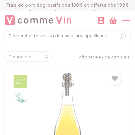
Panneau de gestion des cookies
Frais de port dégressifs dès 150€ et offerts dès 199€
d'achat (en France métropolitaine)
VOIR LE PANIER
COMMANDER
×
Mon panier
Chargement du panier...
Affichage 1-2 de 2 article(s)