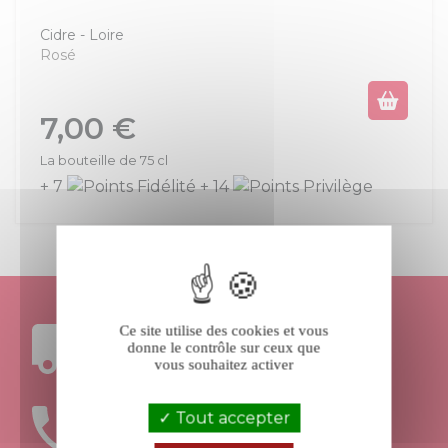
Cidre
Loire
Rosé
Prix
7,00 €
La bouteille de 75 cl
+ 7
+ 14
Ce site utilise des cookies et vous
FRAIS DE PORT
donne le contrôle sur ceux que
OFFERTS DÈS 199€ D’ACHAT
vous souhaitez activer
Tout accepter
UNE ÉQUIPE
À VOTRE ÉCOUTE