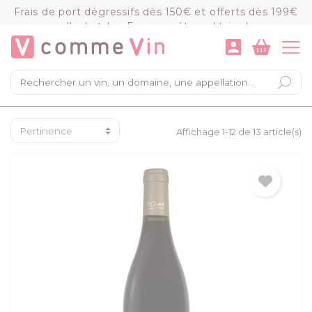
Panneau de gestion des cookies
Frais de port dégressifs dès 150€ et offerts dès 199€
d'achat (en France métropolitaine)
VOIR LE PANIER
COMMANDER
×
Mon panier
Chargement du panier...
Affichage 1-12 de 13 article(s)