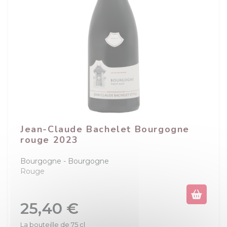
Jean-Claude Bachelet Bourgogne
rouge 2023
Bourgogne
Bourgogne
Rouge
Prix
25,40 €
La bouteille de 75 cl