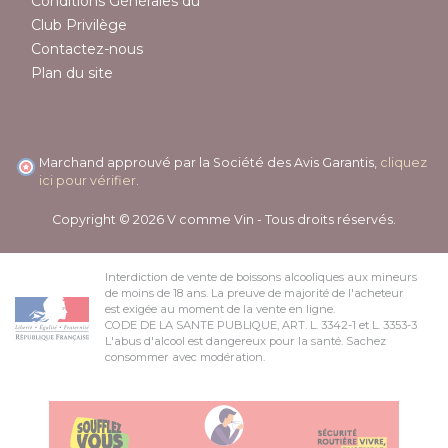
Conditions Générales du
Club Privilège
Contactez-nous
Plan du site
Marchand approuvé par la Société des Avis Garantis,
cliquez
ici pour vérifier
.
Copyright © 2026 V comme Vin - Tous droits réservés.
Interdiction de vente de boissons alcooliques aux mineurs
de moins de 18 ans. La preuve de majorité de l'acheteur
est exigée au moment de la vente en ligne.
CODE DE LA SANTE PUBLIQUE, ART. L. 3342-1 et L. 3353-3
L'abus d'alcool est dangereux pour la santé. Sachez
consommer avec modération.