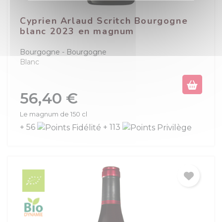
Cyprien Arlaud Scritch Bourgogne
blanc 2023 en magnum
Bourgogne
Bourgogne
Blanc
Prix
56,40 €
Le magnum de 150 cl
+ 56
+ 113