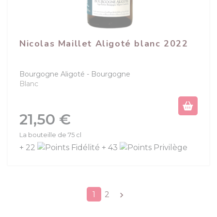
Nicolas Maillet Aligoté blanc 2022
Bourgogne Aligoté
Bourgogne
Blanc
Prix
21,50 €
La bouteille de 75 cl
+ 22
+ 43
Suivant
1
2
