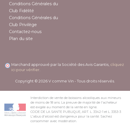
Conditions Générales du
Club Fidélité
Conditions Générales du
Club Privilège
Contactez-nous
Plan du site
Marchand approuvé par la Société des Avis Garantis,
cliquez
ici pour vérifier
.
Copyright © 2026 V comme Vin - Tous droits réservés.
Interdiction de vente de boissons alcooliques aux mineurs
de moins de 18 ans. La preuve de majorité de l'acheteur
est exigée au moment de la vente en ligne.
CODE DE LA SANTE PUBLIQUE, ART. L. 3342-1 et L. 3353-3
L'abus d'alcool est dangereux pour la santé. Sachez
consommer avec modération.