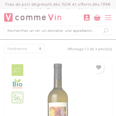
Panneau de gestion des cookies
Frais de port dégressifs dès 150€ et offerts dès 199€
d'achat (en France métropolitaine)
VOIR LE PANIER
COMMANDER
×
Mon panier
Chargement du panier...
Affichage 1-3 de 3 article(s)