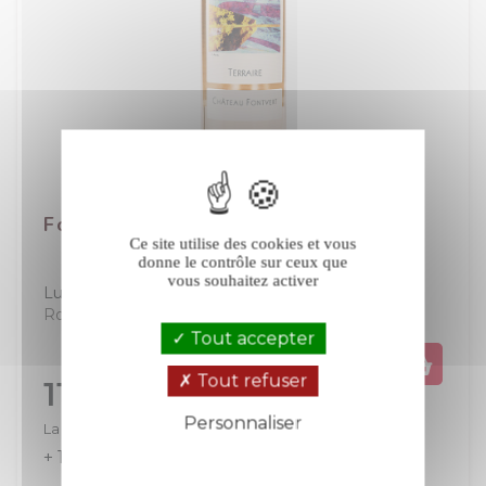
Fontvert Terraire rosé 2025
Ce site utilise des cookies et vous
donne le contrôle sur ceux que
vous souhaitez activer
Luberon
Luberon-Ventoux
Rosé
Tout accepter
Tout refuser
Prix
11,50 €
Personnaliser
La bouteille de 75 cl
+ 12
+ 23
Politique de confidentialité