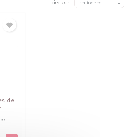
Trier par :
es de
4
ne