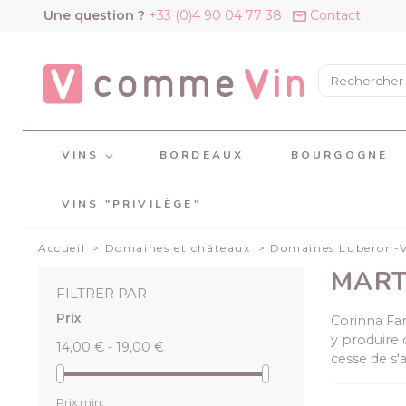
Panneau de gestion des cookies
Une question ?
+33 (0)4 90 04 77 38
Contact
VINS
BORDEAUX
BOURGOGNE
VINS "PRIVILÈGE"
Accueil
Domaines et châteaux
Domaines Luberon-
MART
FILTRER PAR
Prix
Corinna Far
y produire
14,00 € - 19,00 €
cesse de s
Prix min.