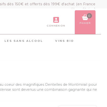
sifs dès 150€ et offerts dès 199€ d'achat (en France
métropolitaine)
0
PANIER
CONNEXION
VOIR LE PANIER
COMMANDER
LES SANS ALCOOL
VINS BIO
×
Mon panier
Chargement du panier...
2 au coeur des magnifiques Dentelles de Montmirail pour
e-Venise sont devenus une combinaison gagnante qui ne