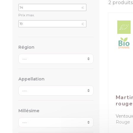
2 produits
€
Prix max.
€
Région
Appellation
Marti
rouge
Millésime
Ventoux
Rouge