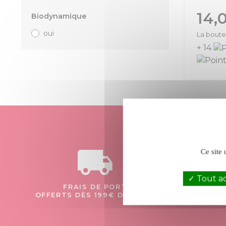
Prix
14,
Biodynamique
oui
La boutei
+ 14
Ce site 
Tout a
FRAIS DE PORT
OFFERTS DÈS 199€ D’ACHAT