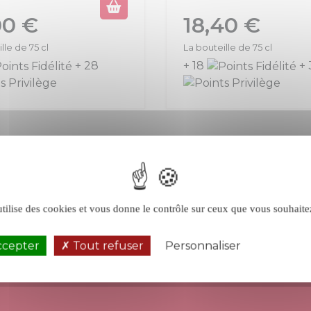
Prix
00 €
18,40 €
lle de 75 cl
La bouteille de 75 cl
+ 28
+ 18
+ 
utilise des cookies et vous donne le contrôle sur ceux que vous souhaite
ccepter
Tout refuser
Personnaliser
Politique de 
UNE ÉQUIPE
RETRAIT
À VOTRE ÉCOUTE
AU MAGASIN APT 