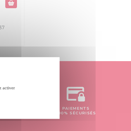
37
z activer
confidentialité
PAIEMENTS
- 84
100% SÉCURISÉS