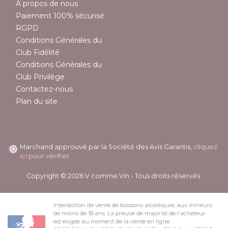
A propos de nous
Paiement 100% sécurisé
RGPD
Conditions Générales du
Club Fidélité
Conditions Générales du
Club Privilège
Contactez-nous
Plan du site
Marchand approuvé par la Société des Avis Garantis,
cliquez
ici pour vérifier
.
Copyright © 2026 V comme Vin - Tous droits réservés.
Interdiction de vente de boissons alcooliques aux mineurs
de moins de 18 ans. La preuve de majorité de l'acheteur
est exigée au moment de la vente en ligne.