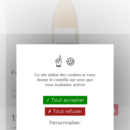
Figuière Première rosé 2025
Ce site utilise des cookies et vous
donne le contrôle sur ceux que
vous souhaitez activer
Côtes de Provence
Provence-Corse
(2 avis)
Rosé
Tout accepter
Tout refuser
Prix
15,90 €
Personnaliser
La bouteille de 75 cl