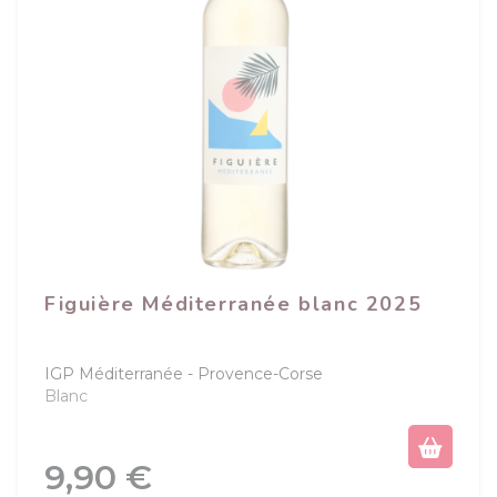
(1 avis)
Figuière Méditerranée blanc 2025
IGP Méditerranée
Provence-Corse
Blanc
Prix
9,90 €