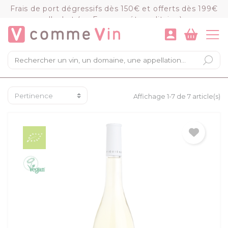
Panneau de gestion des cookies
Frais de port dégressifs dès 150€ et offerts dès 199€
d'achat (en France métropolitaine)
VOIR LE PANIER
COMMANDER
×
Mon panier
Chargement du panier...
Affichage 1-7 de 7 article(s)