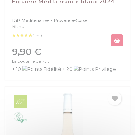
Figuière Méditerranée blanc 2024
IGP Méditerranée
Provence-Corse
Blanc
Prix
9,90 €
La bouteille de 75 cl
+ 10
+ 20