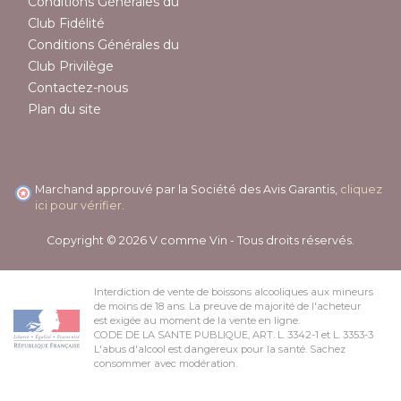
Conditions Générales du
Club Fidélité
Conditions Générales du
Club Privilège
Contactez-nous
Plan du site
Marchand approuvé par la Société des Avis Garantis,
cliquez
ici pour vérifier
.
Copyright © 2026 V comme Vin - Tous droits réservés.
Interdiction de vente de boissons alcooliques aux mineurs
de moins de 18 ans. La preuve de majorité de l'acheteur
est exigée au moment de la vente en ligne.
CODE DE LA SANTE PUBLIQUE, ART. L. 3342-1 et L. 3353-3
L'abus d'alcool est dangereux pour la santé. Sachez
consommer avec modération.