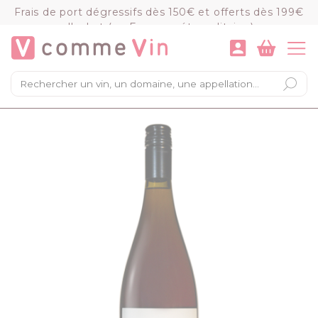
Panneau de gestion des cookies
Frais de port dégressifs dès 150€ et offerts dès 199€
d'achat (en France métropolitaine)
VOIR LE PANIER
COMMANDER
×
Mon panier
Chargement du panier...