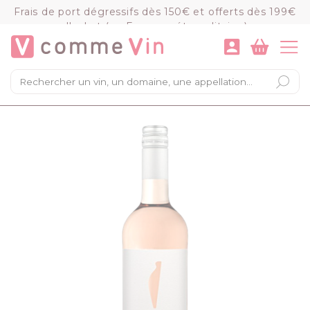
Panneau de gestion des cookies
Frais de port dégressifs dès 150€ et offerts dès 199€
d'achat (en France métropolitaine)
VOIR LE PANIER
COMMANDER
×
Mon panier
Chargement du panier...