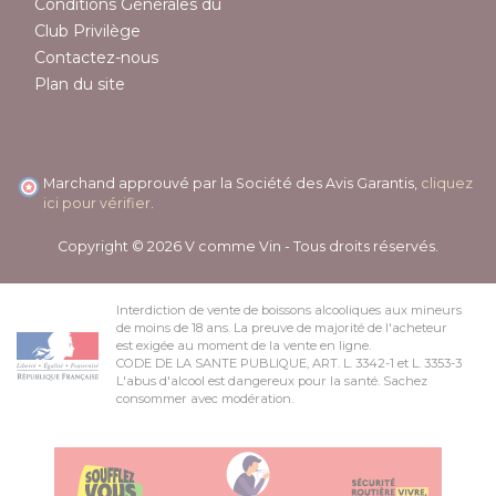
Conditions Générales du
Club Privilège
Contactez-nous
Plan du site
Marchand approuvé par la Société des Avis Garantis,
cliquez
ici pour vérifier
.
Copyright © 2026 V comme Vin - Tous droits réservés.
Interdiction de vente de boissons alcooliques aux mineurs
de moins de 18 ans. La preuve de majorité de l'acheteur
est exigée au moment de la vente en ligne.
CODE DE LA SANTE PUBLIQUE, ART. L. 3342-1 et L. 3353-3
L'abus d'alcool est dangereux pour la santé. Sachez
consommer avec modération.