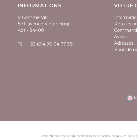
INFORMATIONS
VOTRE 
V Comme Vin
Informatio
871, avenue Victor Hugo
Retours pr
Apt - 84400
Command
Avoirs
Adresses
Tél. :
+33 (0)4 90 04 77 38
Bons de r
M
Interdiction de vente de boissons alcooliques aux mineurs