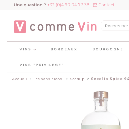
Panneau de gestion des cookies
Une question ?
+33 (0)4 90 04 77 38
Contact
VINS
BORDEAUX
BOURGOGNE
VINS "PRIVILÈGE"
Accueil
Les sans alcool
Seedlip
Seedlip Spice 9