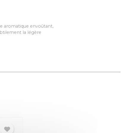
ge aromatique envoûtant,
ubtilement la légère