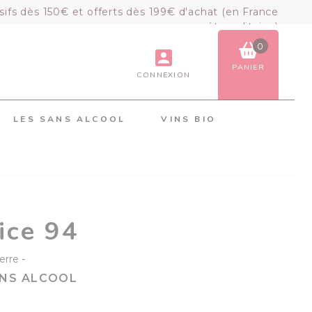
sifs dès 150€ et offerts dès 199€ d'achat (en France
métropolitaine)
0
PANIER
CONNEXION
VOIR LE PANIER
COMMANDER
LES SANS ALCOOL
VINS BIO
×
Mon panier
Chargement du panier...
ice 94
-
erre
SANS ALCOOL