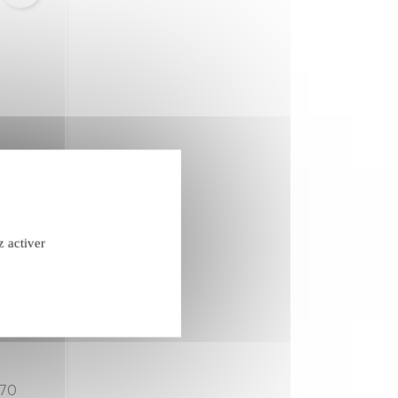
z activer
confidentialité
 70