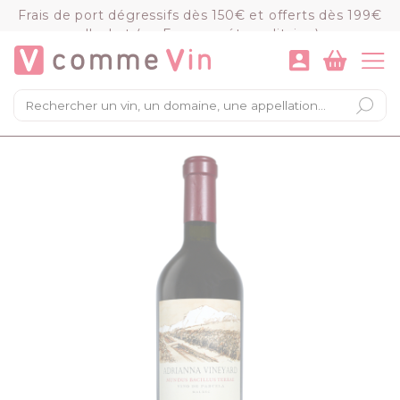
Panneau de gestion des cookies
Frais de port dégressifs dès 150€ et offerts dès 199€
d'achat (en France métropolitaine)
VOIR LE PANIER
COMMANDER
×
Mon panier
Chargement du panier...