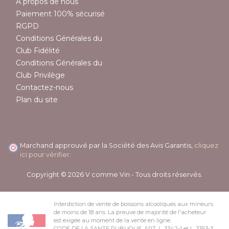
A propos de nous
Paiement 100% sécurisé
RGPD
Conditions Générales du
Club Fidélité
Conditions Générales du
Club Privilège
Contactez-nous
Plan du site
Marchand approuvé par la Société des Avis Garantis,
cliquez
ici pour vérifier
.
Copyright © 2026 V comme Vin - Tous droits réservés.
Interdiction de vente de boissons alcooliques aux mineurs
de moins de 18 ans. La preuve de majorité de l'acheteur
est exigée au moment de la vente en ligne.
CODE DE LA SANTE PUBLIQUE, ART. L. 3342-1 et L. 3353-3