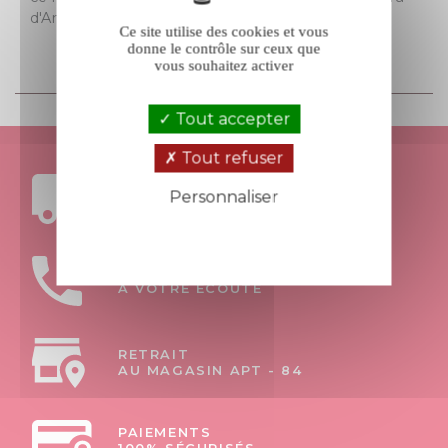
d'Amérique du Sud" !
Ce site utilise des cookies et vous
donne le contrôle sur ceux que
vous souhaitez activer
Tout accepter
Tout refuser
FRAIS DE PORT
Personnaliser
OFFERTS DÈS 199€ D’ACHAT
Politique de confidentialité
UNE ÉQUIPE
À VOTRE ÉCOUTE
RETRAIT
AU MAGASIN APT - 84
PAIEMENTS