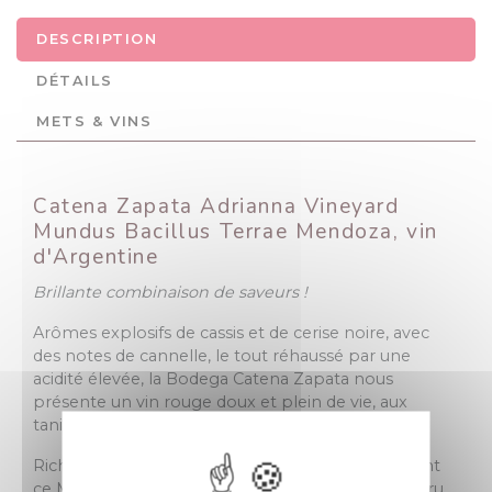
DESCRIPTION
DÉTAILS
METS & VINS
Catena Zapata Adrianna Vineyard
Mundus Bacillus Terrae Mendoza, vin
d'Argentine
Brillante combinaison de saveurs !
Arômes explosifs de cassis et de cerise noire, avec
des notes de cannelle, le tout réhaussé par une
acidité élevée, la Bodega Catena Zapata nous
présente un vin rouge doux et plein de vie, aux
tanins bien structurés.
Richesse aromatique et grand raffinement classent
ce Mundus Bacillus Terrae parmi les plus "Grand Cru