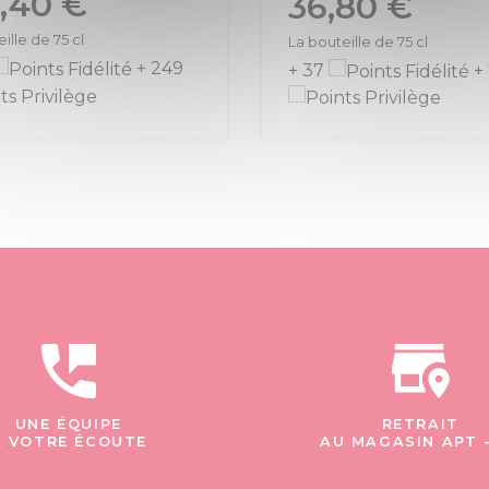
,40 €
36,80 €
ille de 75 cl
La bouteille de 75 cl
+ 249
+ 37
+
UNE ÉQUIPE
RETRAIT
À VOTRE ÉCOUTE
AU MAGASIN APT 