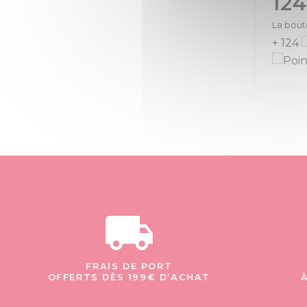
124
La boute
+ 124
FRAIS DE PORT
OFFERTS DÈS 199€ D’ACHAT