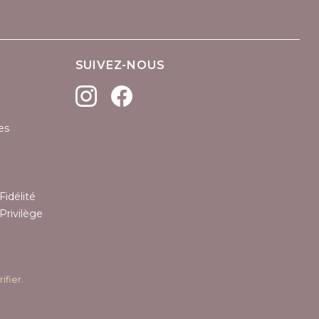
SUIVEZ-NOUS
(1 avis)
es
Fidélité
Privilège
rifier
.