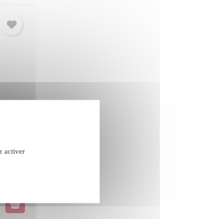
rreto
z activer
confidentialité