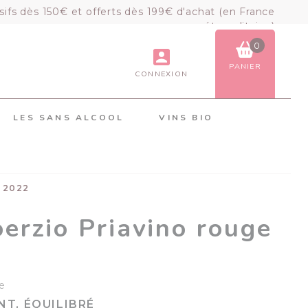
sifs dès 150€ et offerts dès 199€ d'achat (en France
métropolitaine)
0
PANIER
CONNEXION
VOIR LE PANIER
COMMANDER
LES SANS ALCOOL
VINS BIO
×
Mon panier
Chargement du panier...
e 2022
erzio Priavino rouge
e
T, ÉQUILIBRÉ