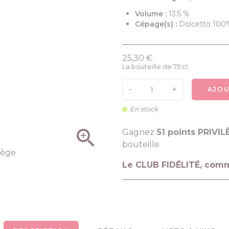
Volume :
13.5 %
Cépage(s) :
Dolcetto 100
25,30 €
La bouteille de 75 cl
-
+
AJOU
En stock

Gagnez
51 points PRIVIL
bouteille
Le CLUB FIDÉLITÉ, com