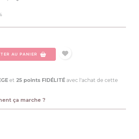
%
TER AU PANIER
ÈGE
et
25 points FIDÉLITÉ
avec l'achat de cette
ment ça marche ?