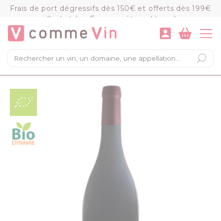
Panneau de gestion des cookies
Frais de port dégressifs dès 150€ et offerts dès 199€
d'achat (en France métropolitaine)
VOIR LE PANIER
COMMANDER
×
Mon panier
Chargement du panier...