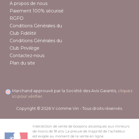
A propos de nous
Paiement 100% sécurisé
RGPD
Conditions Générales du
Club Fidélité
Conditions Générales du
Club Privilège
Contactez-nous
Plan du site
Marchand approuvé par la Société des Avis Garantis,
cliquez
ici pour vérifier
.
Copyright © 2026 V comme Vin - Tous droits réservés.
Interdiction de vente de boissons alcooliques aux mineurs
de moins de 18 ans. La preuve de majorité de l'acheteur
est exigée au moment de la vente en ligne.