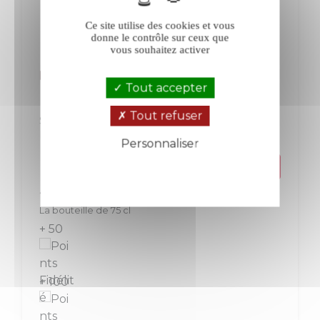
Ce site utilise des cookies et vous
donne le contrôle sur ceux que
vous souhaitez activer
Roches Neuves L'Echelier blanc 2020
Tout accepter
Tout refuser
Saumur
Loire
Blanc
Personnaliser
Politique de confidentialité
Prix
50,00 €
La bouteille de 75 cl
+ 50
+ 100