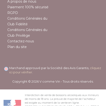
A propos de nous
Paiement 100% sécurisé
RGPD
Conditions Générales du
Club Fidélité
Conditions Générales du
Club Privilège
Contactez-nous
Plan du site
Marchand approuvé par la Société des Avis Garantis,
cliquez
ici pour vérifier
.
Copyright © 2026 V comme Vin - Tous droits réservés.
Interdiction de vente de boissons alcooliques aux mineurs
de moins de 18 ans. La preuve de majorité de l'acheteur
est exigée au moment de la vente en ligne.