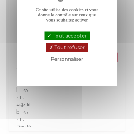
Ce site utilise des cookies et vous
donne le contrôle sur ceux que
La Borde Terre du Lias blanc 2024
vous souhaitez activer
Tout accepter
Arbois-Pupillin
Jura-Savoie
Blanc
Tout refuser
Personnaliser
Prix
32,00 €
Politique de confidentialité
La bouteille de 75 cl
+ 32
+ 64