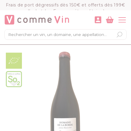
Panneau de gestion des cookies
Frais de port dégressifs dès 150€ et offerts dès 199€
d'achat (en France métropolitaine)
VOIR LE PANIER
COMMANDER
×
Mon panier
Chargement du panier...