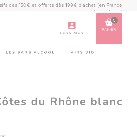
sifs dès 150€ et offerts dès 199€ d'achat (en France
métropolitaine)
0
PANIER
CONNEXION
VOIR LE PANIER
COMMANDER
LES SANS ALCOOL
VINS BIO
×
Mon panier
Chargement du panier...
Côtes du Rhône blanc
anc