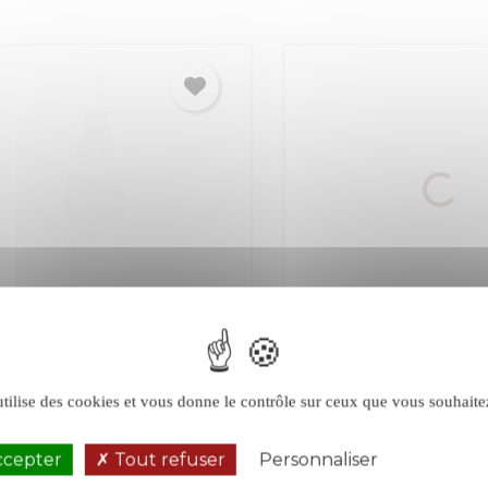
igal Vignes de
E. Guigal La Landonn
pice rouge 2021
rouge 2018
utilise des cookies et vous donne le contrôle sur ceux que vous souhaite
Joseph
Rhône
Côte-Rôtie
Rhône
Rouge
ccepter
Tout refuser
Personnaliser
Politique de 