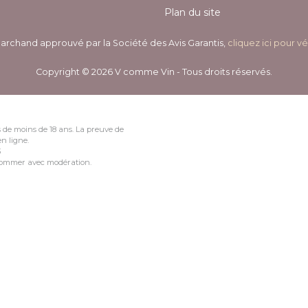
Plan du site
archand approuvé par la Société des Avis Garantis,
cliquez ici pour vé
Copyright © 2026 V comme Vin - Tous droits réservés.
 de moins de 18 ans. La preuve de
n ligne.
3
nsommer avec modération.