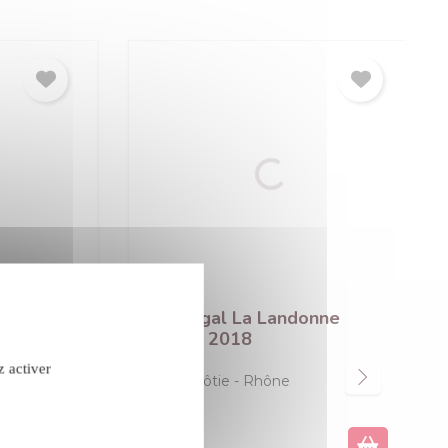
e
E. Guigal La Mouline rouge
2021
z activer
Côte-Rôtie
Rhône
Rouge
confidentialité