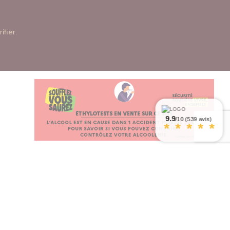
rifier
.
9.9
/10 (539 avis)
*
*
*
*
*