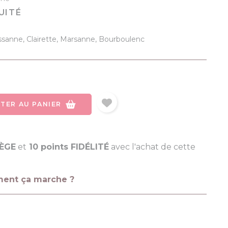
UITÉ
(1 avis)
ssanne, Clairette, Marsanne, Bourboulenc
TER AU PANIER
LÈGE
et
10 points FIDÉLITÉ
avec l'achat de cette
ment ça marche ?