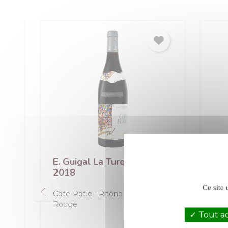
E. Guigal La Turque rouge
E. Gu
2021
l'Hos
Ce site 
Côte-Rôtie
Rhône
Saint-
Rouge
Rouge
Tout a