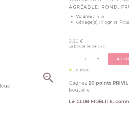
AGRÉABLE, ROND, FR
Volume :
14 %
Cépage(s) :
Viognier, Rou
9,90 €
La bouteille de 75 cl
-
+
AJOU
En stock

Gagnez
20 points PRIVI
bouteille
Le CLUB FIDÉLITÉ, com