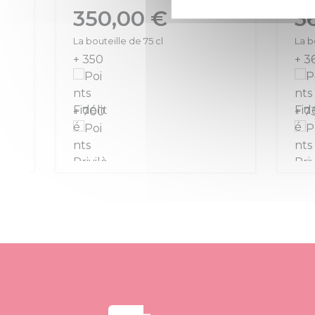
Prix
Prix
365,00 €
72,
La bouteille de 75 cl
La boute
+ 365
+ 72
+ 730
+ 145