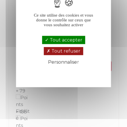
Ce site utilise des cookies et vous
donne le contrôle sur ceux que
vous souhaitez activer
E. Guigal La Doriane blanc 2023
Tout accepter
Condrieu
Rhône
Tout refuser
Blanc
Personnaliser
Prix
78,80 €
Politique de confidentialité
La bouteille de 75 cl
+ 79
+ 158