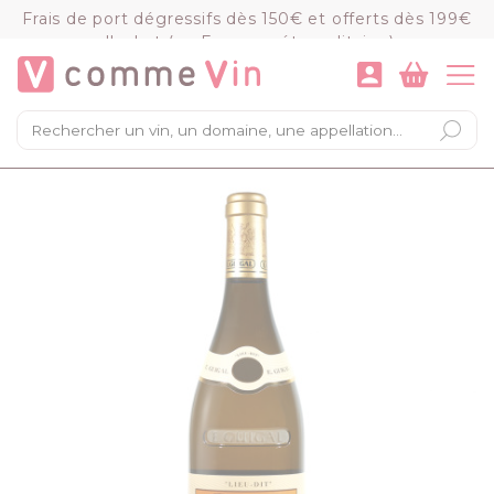
Panneau de gestion des cookies
Frais de port dégressifs dès 150€ et offerts dès 199€
d'achat (en France métropolitaine)
VOIR LE PANIER
COMMANDER
×
Mon panier
Chargement du panier...