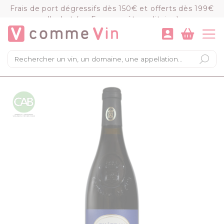
Panneau de gestion des cookies
Frais de port dégressifs dès 150€ et offerts dès 199€
d'achat (en France métropolitaine)
VOIR LE PANIER
COMMANDER
×
Mon panier
Chargement du panier...