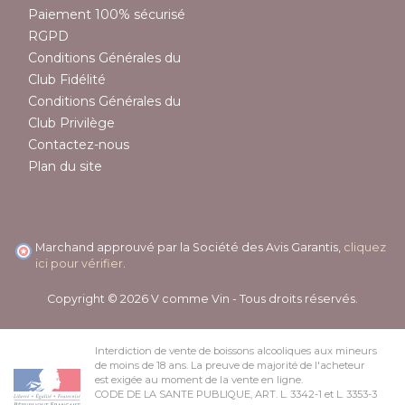
Paiement 100% sécurisé
RGPD
Conditions Générales du
Club Fidélité
Conditions Générales du
Club Privilège
Contactez-nous
Plan du site
Marchand approuvé par la Société des Avis Garantis,
cliquez
ici pour vérifier
.
Copyright © 2026 V comme Vin - Tous droits réservés.
Interdiction de vente de boissons alcooliques aux mineurs
de moins de 18 ans. La preuve de majorité de l'acheteur
est exigée au moment de la vente en ligne.
CODE DE LA SANTE PUBLIQUE, ART. L. 3342-1 et L. 3353-3