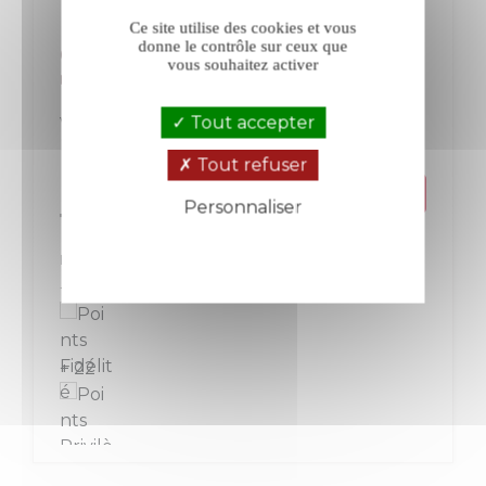
Ce site utilise des cookies et vous
donne le contrôle sur ceux que
Château de Mille Les Clefs de Mille
vous souhaitez activer
rouge 2025
Tout accepter
Vin de France
Luberon-Ventoux
Rouge
Tout refuser
Personnaliser
Prix
11,10 €
Politique de confidentialité
La bouteille de 75 cl
+ 11
+ 22