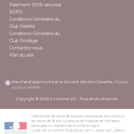
Paiement 100% sécurisé
RGPD
Conditions Générales du
Club Fidélité
Conditions Générales du
Club Privilège
Contactez-nous
Plan du site
Marchand approuvé par la Société des Avis Garantis,
cliquez
ici pour vérifier
.
Copyright © 2026 V comme Vin - Tous droits réservés.
Interdiction de vente de boissons alcooliques aux mineurs
de moins de 18 ans. La preuve de majorité de l'acheteur
est exigée au moment de la vente en ligne.
CODE DE LA SANTE PUBLIQUE, ART. L. 3342-1 et L. 3353-3