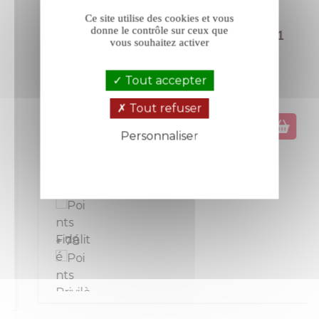
Ce site utilise des cookies et vous
donne le contrôle sur ceux que
Château de Mille Milonum blanc 2021
vous souhaitez activer
Tout accepter
Luberon
Luberon-Ventoux
Blanc
Tout refuser
Personnaliser
Prix
39,00 €
Politique de confidentialité
La bouteille de 75 cl
+ 39
+ 78