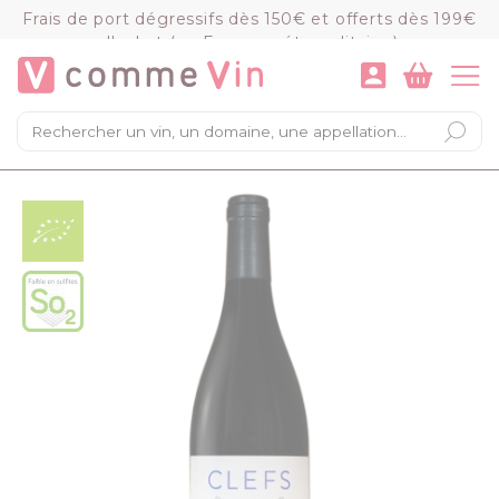
Panneau de gestion des cookies
Frais de port dégressifs dès 150€ et offerts dès 199€
d'achat (en France métropolitaine)
VOIR LE PANIER
COMMANDER
×
Mon panier
Chargement du panier...